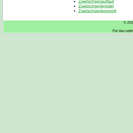
Zwetschgenauflauf
Zwetschgenknödel
Zwetschgenkompott
© 202
Für das opt