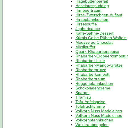
Hagebuttenparfait
Haselnusspudding
Himbeertraum
Hirse-Zwetschgen-Auflauf
Hirsepfannkuchen
Hirsesouffle
Joghurtsauce
Kaffe-Sahne-Dessert
Kürbis Gelbe Rüben Waffeln
Mousse au Chocolat
Müslipuffer
Quark-Rhabarberspeise
Rhabarber-Erdbeerkompott m
Rhabarber-Likör
Rhabarber-Mango-Grütze
Rhabarbergrütze
Rhabarberkompott
Rhabarbertraum
Roggenpfannkuchen
Schokoladencreme
Spargel
Tiramisu
Tofu-Apfelspeise
Tofufruchtcreme
Vollkorn Nuss Madeleines
Vollkorn Nuss Madeleines
Vollkornpfannkuchen
Weintraubengelee