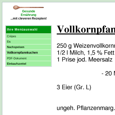
Gesunde
Ernährung
...mit cleveren Rezepten!
Ihre Menüauswahl
Crépes
Eis
Nachspeisen
Vollkornpfannkuchen
PDF-Dokument
Einkaufszettel