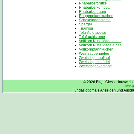
Rhabarbergrütze
Rhabarberkompott
Rhabarbertraum
Roggenpfannkuchen
Schokoladencreme
Spargel
Tiramisu
Tofu-Apfelspeise
Tofufruchtcreme
Vollkorn Nuss Madeleines
Vollkorn Nuss Madeleines
Vollkornpfannkuchen
Weintraubengelee
Zwetschgenauflauf
Zwetschgenknödel
Zwetschgenkompott
© 2026 Birgit Giess, Hauswirt
info
Für das optimale Anzeigen und Ausdr