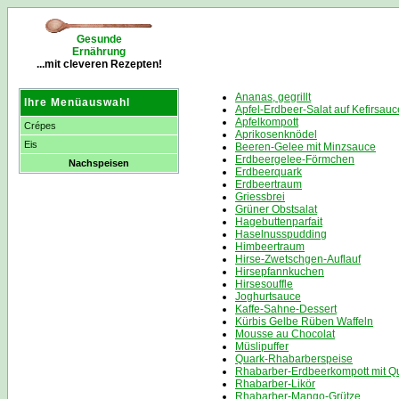
Gesunde
Ernährung
...mit cleveren Rezepten!
Ananas, gegrillt
Ihre Menüauswahl
Apfel-Erdbeer-Salat auf Kefirsauc
Apfelkompott
Crépes
Aprikosenknödel
Eis
Beeren-Gelee mit Minzsauce
Erdbeergelee-Förmchen
Nachspeisen
Erdbeerquark
Erdbeertraum
Griessbrei
Grüner Obstsalat
Hagebuttenparfait
Haselnusspudding
Himbeertraum
Hirse-Zwetschgen-Auflauf
Hirsepfannkuchen
Hirsesouffle
Joghurtsauce
Kaffe-Sahne-Dessert
Kürbis Gelbe Rüben Waffeln
Mousse au Chocolat
Müslipuffer
Quark-Rhabarberspeise
Rhabarber-Erdbeerkompott mit Q
Rhabarber-Likör
Rhabarber-Mango-Grütze