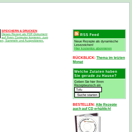
SPEICHERN & DRUCKEN
Dieses Rezept als PDF-Dokument
RSS Feed
auf Ihren Computer kopieren: zum
en, Sammeln und Ausprobieren.
Neue Rezepte als dynamische
Lesezeichen!
Hier kostenlos abonnieren
RÜCKBLICK:
Thema im letzten
Monat
Welche Zutaten haben
Sie gerade zu Hause?
Geben Sie hier Ihren
Rezeptwunsch ein
BESTELLEN:
Alle Rezepte
auch auf CD erhältlich!