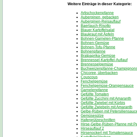
Weitere Einträge in dieser Kategorie:
Artischockenpfanne
Auberginen, gebacken
Auberginen-Reisauflauf
Baerlauch-Risotto
Blauer Kartoffelsalat
Blaukraut mit Äpfeln
Bohnen-Garnelen-Pfanne
Bohnen-Gemüse
Bohnen-Tofu-Pfanne
Bohnenpfanne
Bratpaprika-Gemüse
Brennessel-Kartoffel-Auflauf
Brennesselgemüse
Buchweizenpfanne-Champignons
Chicoree, überbacken
Couscous
Fenchelgemüse
Fenchelgemüse-Orangensauce
Garnelenpfanne
Gefüllte Tomaten
Gefüllte Zucchini mit Amaranth
Gefüllte Zwiebel mit Kürbis
Gefüllte Zwiebeln mit Amaranth
Gelbe-Rüben mit Petersiliensauc
Gemüsesülze
Hafergrützeschnitten
Hirse-Gelbe-Rüben-Pfanne mit Pe
Hirseauflauf 2
Hirsenockerl mit Tomatensauce