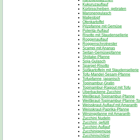
Kartoffelplätzchen
Kukuruzauflauf
Kürbisscheiben, gebraten
Maronengulasch
Matjestopf
Ofenkartoffel
Pilzpfanne mit Gemüse
Polenta-Auflauf
Risotto mit Staudensellerie
Roggenauflauf
Roggenschrotnester
Scampi mit Ananas
Seitan-Gemüsepfanne
Shiitake-Pfanne
Soja-Gulasch
Spargel-Risotto
Süßkartoffeln mit Staudensellerie
Tofu-Mandel-Sesam-Pfanne
Tofupfanne, japanisch
Topinambur-Gratin
Topinambur-Ragout mit Tofu
Überbackene Zucchini
Weißkraut-Topinambur-Pfanne
Weißkraut-Topinambur-Pfanne-To
Weisskraut-Auflauf mit Amaranth
Weisskraut-Paprika-Pfanne
Wirsingpfanne mit Amaranth
Zucchini Nudeln
Zucchini, gefüllt
Zucchini-Auflauf
Zucchinigemüse
Zucchinischitzel