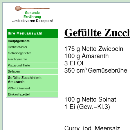
Gesunde
Ernährung
...mit cleveren Rezepten!
Ihre Menüauswahl
Hauptgerichte
Herbst/Winter
Getreidegerichte
Fischgerichte
Pizza und Tarte
Beilagen
Gefüllte Zucchini mit
Amaranth
PDF-Dokument
Einkaufszettel