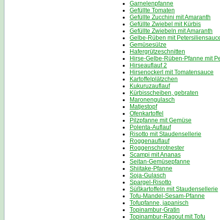
Garnelenpfanne
Gefüllte Tomaten
Gefüllte Zucchini mit Amaranth
Gefüllte Zwiebel mit Kürbis
Gefüllte Zwiebeln mit Amaranth
Gelbe-Rüben mit Petersiliensauc
Gemüsesülze
Hafergrützeschnitten
Hirse-Gelbe-Rüben-Pfanne mit Pe
Hirseauflauf 2
Hirsenockerl mit Tomatensauce
Kartoffelplätzchen
Kukuruzauflauf
Kürbisscheiben, gebraten
Maronengulasch
Matjestopf
Ofenkartoffel
Pilzpfanne mit Gemüse
Polenta-Auflauf
Risotto mit Staudensellerie
Roggenauflauf
Roggenschrotnester
Scampi mit Ananas
Seitan-Gemüsepfanne
Shiitake-Pfanne
Soja-Gulasch
Spargel-Risotto
Süßkartoffeln mit Staudensellerie
Tofu-Mandel-Sesam-Pfanne
Tofupfanne, japanisch
Topinambur-Gratin
Topinambur-Ragout mit Tofu