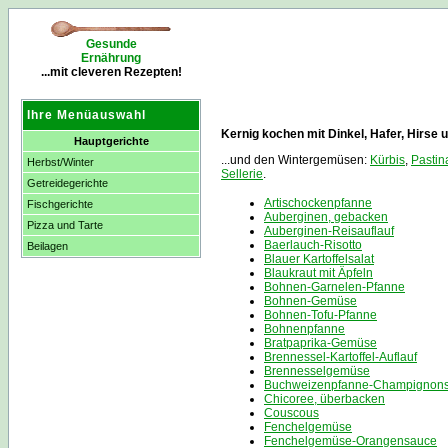
Gesunde
Ernährung
...mit cleveren Rezepten!
Ihre Menüauswahl
Kernig kochen mit Dinkel, Hafer, Hirse u
Hauptgerichte
...und den Wintergemüsen:
Kürbis
,
Pastin
Herbst/Winter
Sellerie
.
Getreidegerichte
Artischockenpfanne
Fischgerichte
Auberginen, gebacken
Pizza und Tarte
Auberginen-Reisauflauf
Baerlauch-Risotto
Beilagen
Blauer Kartoffelsalat
Blaukraut mit Äpfeln
Bohnen-Garnelen-Pfanne
Bohnen-Gemüse
Bohnen-Tofu-Pfanne
Bohnenpfanne
Bratpaprika-Gemüse
Brennessel-Kartoffel-Auflauf
Brennesselgemüse
Buchweizenpfanne-Champignons
Chicoree, überbacken
Couscous
Fenchelgemüse
Fenchelgemüse-Orangensauce