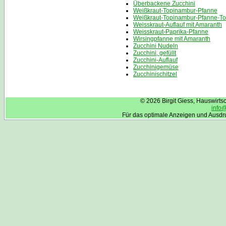
Überbackene Zucchini
Weißkraut-Topinambur-Pfanne
Weißkraut-Topinambur-Pfanne-To
Weisskraut-Auflauf mit Amaranth
Weisskraut-Paprika-Pfanne
Wirsingpfanne mit Amaranth
Zucchini Nudeln
Zucchini, gefüllt
Zucchini-Auflauf
Zucchinigemüse
Zucchinischitzel
© 2026 Birgit Giess, Hauswirt
info
Für das optimale Anzeigen und Ausdr