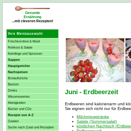
Gesunde
Ernährung
...mit cleveren Rezepten!
Ihre Menüauswahl
Frischkornbrei & Müsli
Rohkost & Salate
Keimlinge und Sprossen
Suppen
Hauptgerichte
Nachspeisen
Brotaufstriche
Backen
Juni - Erdbeerzeit
Drinks
Wissenswertes
Kleinigkeiten
Erdbeeren sind kalorienarm und köst
Sie eignen sich nicht nur für Erdb
Bücher und CDs
Rezepte von A-Z
Milchmixgetränke
Salate (Sommersalat)
Zutaten
köstlichen Nachtisch (Erdbee
Suche nach Zutat und Rezepten
Erdbeerquark