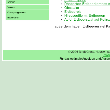
Galerie
Rhabarber-Erdbeerkompott m
Obstsalat
Forum
Erdbeereis
Kursprogramm
Hirsesouffle m. Erdbeeren
Impressum
Apfel-Erdbeersalat auf Kefir
außerdem haben Erdbeeren viel Ka
© 2026 Birgit Giess, Hauswirt
info
Für das optimale Anzeigen und Ausdr