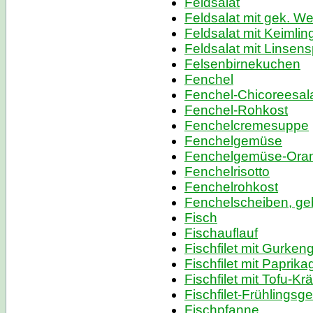
Feldsalat
Feldsalat mit gek. W
Feldsalat mit Keimlin
Feldsalat mit Linsen
Felsenbirnekuchen
Fenchel
Fenchel-Chicoreesal
Fenchel-Rohkost
Fenchelcremesuppe
Fenchelgemüse
Fenchelgemüse-Ora
Fenchelrisotto
Fenchelrohkost
Fenchelscheiben, ge
Fisch
Fischauflauf
Fischfilet mit Gurke
Fischfilet mit Papri
Fischfilet mit Tofu-Kr
Fischfilet-Frühlings
Fischpfanne