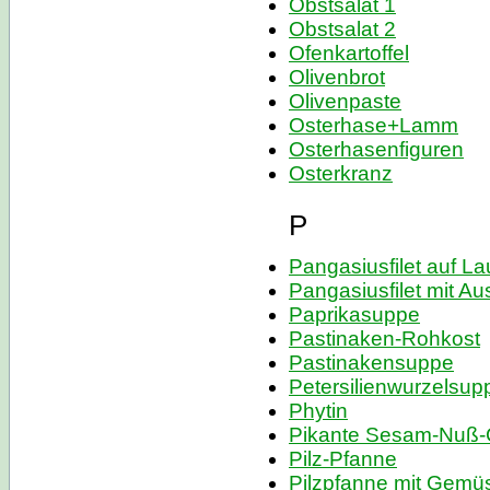
Obstsalat 1
Obstsalat 2
Ofenkartoffel
Olivenbrot
Olivenpaste
Osterhase+Lamm
Osterhasenfiguren
Osterkranz
P
Pangasiusfilet auf La
Pangasiusfilet mit Au
Paprikasuppe
Pastinaken-Rohkost
Pastinakensuppe
Petersilienwurzelsup
Phytin
Pikante Sesam-Nuß
Pilz-Pfanne
Pilzpfanne mit Gemü