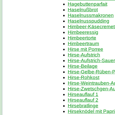
Hagebuttenparfait
Haselnußbrot
Haselnussmakronen
Haselnusspudding
Himbeer-Käsecremet
Himbeeressig
Himbeertorte
Himbeertraum
Hirse mit Porree
Hirse-Aufstrich
Hirse-Aufstrich-Sauer
Hirse-Beilage
Hirse-Gelbe-Rüben-Pf
Hirse-Rohkost
Hirse-Weintrauben-Au
Hirse-Zwetschgen-Au
Hirseauflauf 1
Hirseauflauf 2
Hirsebratlinge
Hirseknödel mit Pap