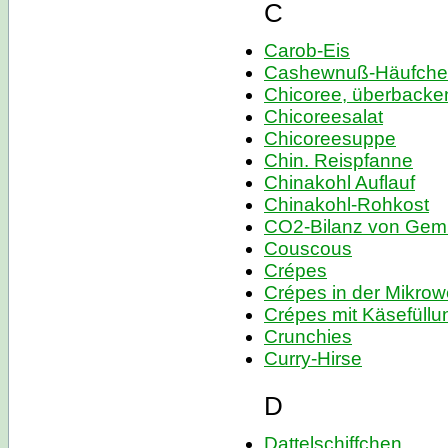
C
Carob-Eis
Cashewnuß-Häufch
Chicoree, überbacke
Chicoreesalat
Chicoreesuppe
Chin. Reispfanne
Chinakohl Auflauf
Chinakohl-Rohkost
CO2-Bilanz von Ge
Couscous
Crépes
Crépes in der Mikrow
Crépes mit Käsefüllu
Crunchies
Curry-Hirse
D
Dattelschiffchen