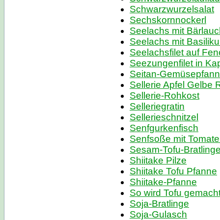
Schwarzwurzelsalat
Sechskornnockerl
Seelachs mit Bärlau
Seelachs mit Basili
Seelachsfilet auf F
Seezungenfilet in K
Seitan-Gemüsepfan
Sellerie Apfel Gelbe
Sellerie-Rohkost
Selleriegratin
Sellerieschnitzel
Senfgurkenfisch
Senfsoße mit Tomat
Sesam-Tofu-Bratling
Shiitake Pilze
Shiitake Tofu Pfanne
Shiitake-Pfanne
So wird Tofu gemach
Soja-Bratlinge
Soja-Gulasch