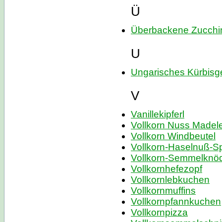
Ü
Überbackene Zucchi
U
Ungarisches Kürbis
V
Vanillekipferl
Vollkorn Nuss Madel
Vollkorn Windbeutel
Vollkorn-Haselnuß-S
Vollkorn-Semmelknö
Vollkornhefezopf
Vollkornlebkuchen
Vollkornmuffins
Vollkornpfannkuchen
Vollkornpizza