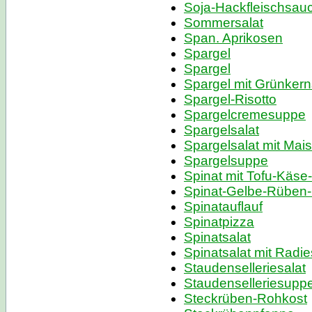
Soja-Hackfleischsau
Sommersalat
Span. Aprikosen
Spargel
Spargel
Spargel mit Grünker
Spargel-Risotto
Spargelcremesuppe
Spargelsalat
Spargelsalat mit Mais
Spargelsuppe
Spinat mit Tofu-Käse
Spinat-Gelbe-Rüben-R
Spinatauflauf
Spinatpizza
Spinatsalat
Spinatsalat mit Radi
Staudenselleriesalat
Staudenselleriesupp
Steckrüben-Rohkost