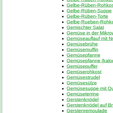
Gelbe-Rüben-Rohkost
Gelbe-Rüben-Suppe
Gelbe-Rüben-Torte
Gelbe-Rueben-Rohkos
Gemischter Salat
Gemüse in der Mikro
Gemüseauflauf mit N
Gemüsebrühe
Gemüsemuffin
Gemüsepfanne
Gemüsepfanne (kalo
Gemüsepuffer
Gemüserohkost
Gemüsestrudel
Gemüsesülze
Gemüsesuppe mit Qu
Gemüseterrine
Gerstenknödel
Gerstenknödel auf B
Gerstenremoulade