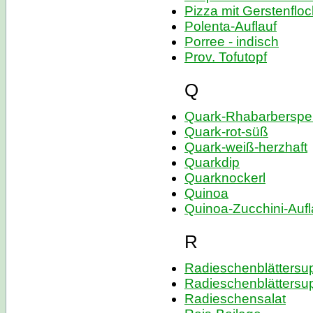
Pizza mit Gerstenflo
Polenta-Auflauf
Porree - indisch
Prov. Tofutopf
Q
Quark-Rhabarberspe
Quark-rot-süß
Quark-weiß-herzhaft
Quarkdip
Quarknockerl
Quinoa
Quinoa-Zucchini-Aufl
R
Radieschenblättersu
Radieschenblättersu
Radieschensalat