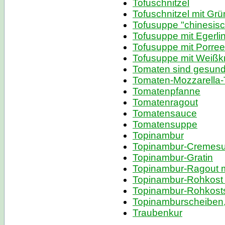
Tofuschnitzel
Tofuschnitzel mit Gr
Tofusuppe "chinesisc
Tofusuppe mit Egerli
Tofusuppe mit Porree
Tofusuppe mit Weißk
Tomaten sind gesun
Tomaten-Mozzarella-T
Tomatenpfanne
Tomatenragout
Tomatensauce
Tomatensuppe
Topinambur
Topinambur-Cremes
Topinambur-Gratin
Topinambur-Ragout m
Topinambur-Rohkost
Topinambur-Rohkosts
Topinamburscheiben,
Traubenkur