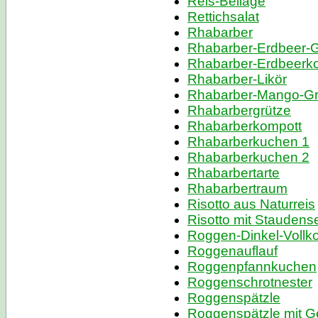
Reis-Beilage
Rettichsalat
Rhabarber
Rhabarber-Erdbeer-G
Rhabarber-Erdbeerko
Rhabarber-Likör
Rhabarber-Mango-Gr
Rhabarbergrütze
Rhabarberkompott
Rhabarberkuchen 1
Rhabarberkuchen 2
Rhabarbertarte
Rhabarbertraum
Risotto aus Naturreis
Risotto mit Staudense
Roggen-Dinkel-Vollko
Roggenauflauf
Roggenpfannkuchen
Roggenschrotnester
Roggenspätzle
Roggenspätzle mit 