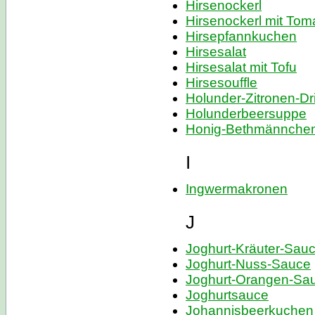
Hirsenockerl
Hirsenockerl mit To
Hirsepfannkuchen
Hirsesalat
Hirsesalat mit Tofu
Hirsesouffle
Holunder-Zitronen-Dr
Holunderbeersuppe
Honig-Bethmännche
I
Ingwermakronen
J
Joghurt-Kräuter-Sau
Joghurt-Nuss-Sauce
Joghurt-Orangen-Sa
Joghurtsauce
Johannisbeerkuchen