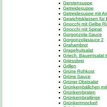
Gerstensuppe
Getreidesuppe
Getreidesuppe mit A
Gewichtsklassen für 
Gnocchi mit Gelbe R
Gnocchi mit Spinat
Gorgonzola-Sauce
Gorgonzolasauce 2
Grahambrot
Grapefruitsalat
Griech. Bauernsalat m
Griessbrei
Grillen
Grüne Rohkost
Grüne Sauce
Grüner Obstsalat
Grünkernbällchen mit
Grünkernbraten
Grünkernbratlinge
Grünkernnockerl