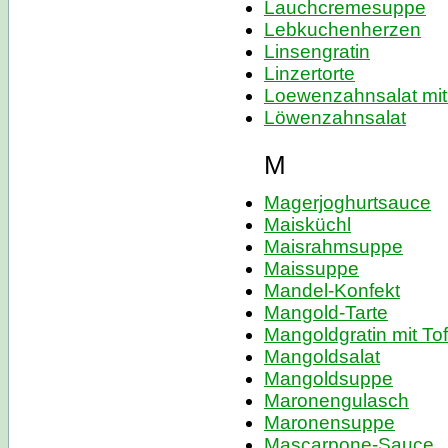
Lauchcremesuppe
Lebkuchenherzen
Linsengratin
Linzertorte
Loewenzahnsalat mit
Löwenzahnsalat
M
Magerjoghurtsauce
Maisküchl
Maisrahmsuppe
Maissuppe
Mandel-Konfekt
Mangold-Tarte
Mangoldgratin mit To
Mangoldsalat
Mangoldsuppe
Maronengulasch
Maronensuppe
Mascarpone-Sauce