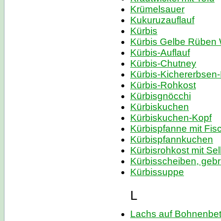
Krümelsauer
Kukuruzauflauf
Kürbis
Kürbis Gelbe Rüben 
Kürbis-Auflauf
Kürbis-Chutney
Kürbis-Kichererbsen-
Kürbis-Rohkost
Kürbisgnöcchi
Kürbiskuchen
Kürbiskuchen-Kopf
Kürbispfanne mit Fis
Kürbispfannkuchen
Kürbisrohkost mit Sel
Kürbisscheiben, geb
Kürbissuppe
L
Lachs auf Bohnenbet