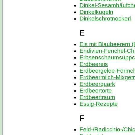
Dinkel-Sesamhäufch
Dinkelkugeln
Dinkelschrotnockerl
E
Eis mit Blaubeerern 
Endivien-Fenchel-Chi
Erbsenschaumsüpp
Erdbeereis
Erdbeergelee-Förmc
Erdbeermilch-Mixget
Erdbeerquark
Erdbeertorte
Erdbeertraum
Essig-Rezepte
F
Feld-/Radicchio-/Chic