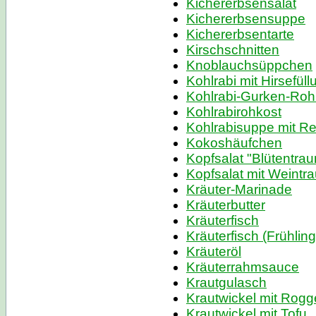
Kichererbsensalat
Kichererbsensuppe
Kichererbsentarte
Kirschschnitten
Knoblauchsüppchen
Kohlrabi mit Hirsefüll
Kohlrabi-Gurken-Roh
Kohlrabirohkost
Kohlrabisuppe mit Re
Kokoshäufchen
Kopfsalat "Blütentra
Kopfsalat mit Weintr
Kräuter-Marinade
Kräuterbutter
Kräuterfisch
Kräuterfisch (Frühlin
Kräuteröl
Kräuterrahmsauce
Krautgulasch
Krautwickel mit Rogg
Krautwickel mit Tofu