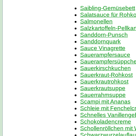
Saibling-Gemüsebett
Salatsauce für Rohko
Salmonellen
Salzkartoffeln-Pellkar
Sanddorn-Punsch
Sanddornquark
Sauce Vinagrette
Sauerampfersauce
Sauerampfersüppch
Sauerkirschkuchen
Sauerkraut-Rohkost
Sauerkrautrohkost
Sauerkrautsuppe
Sauerrahmsuppe
Scampi mit Ananas
Schleie mit Fenchel
Schnelles Vanilleng
Schokoladencreme
Schollenröllchen mit
Schwarzwurzelauflau