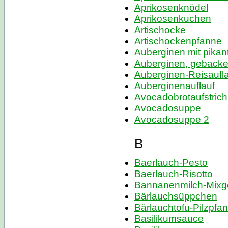
Aprikosenknödel
Aprikosenkuchen
Artischocke
Artischockenpfanne
Auberginen mit pikant
Auberginen, geback
Auberginen-Reisaufl
Auberginenauflauf
Avocadobrotaufstrich
Avocadosuppe
Avocadosuppe 2
B
Baerlauch-Pesto
Baerlauch-Risotto
Bannanenmilch-Mixg
Bärlauchsüppchen
Bärlauchtofu-Pilzpfa
Basilikumsauce