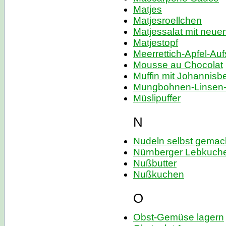
Matjes
Matjesroellchen
Matjessalat mit neuen
Matjestopf
Meerrettich-Apfel-Auf
Mousse au Chocolat
Muffin mit Johannisb
Mungbohnen-Linsen-
Müslipuffer
N
Nudeln selbst gemac
Nürnberger Lebkuch
Nußbutter
Nußkuchen
O
Obst-Gemüse lagern