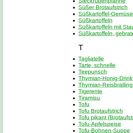
Steckrübenpfanne
Süßer Brotaufstrich
Süßkartoffel-Gemüse
Süßkartoffeln
Süßkartoffeln mit Sta
Süßkartoffeln, gebra
T
Tagliatelle
Tarte, schnelle
Teepunsch
Thymian-Honig-Drink
Thymian-Reisbratlin
Tigerente
Tiramisu
Tofu
Tofu Brotaufstrich
Tofu pikant (Brotaufst
Tofu-Apfelspeise
Tofu-Bohnen-Suppe