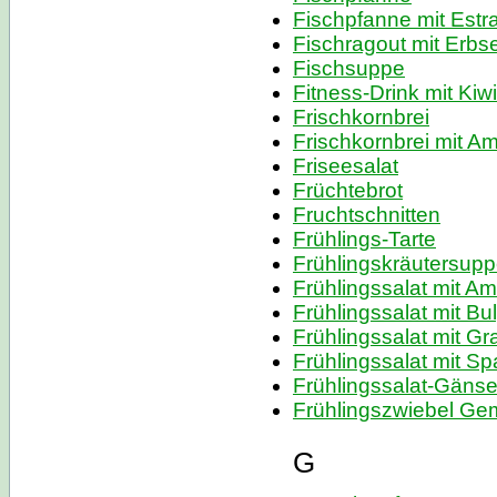
Fischpfanne mit Est
Fischragout mit Erbs
Fischsuppe
Fitness-Drink mit Kiwi
Frischkornbrei
Frischkornbrei mit A
Friseesalat
Früchtebrot
Fruchtschnitten
Frühlings-Tarte
Frühlingskräutersup
Frühlingssalat mit A
Frühlingssalat mit Bu
Frühlingssalat mit G
Frühlingssalat mit Sp
Frühlingssalat-Gäns
Frühlingszwiebel G
G