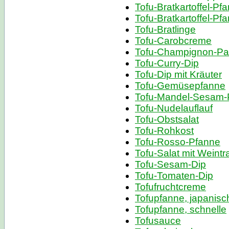
Tofu-Bratkartoffel-Pf
Tofu-Bratkartoffel-Pf
Tofu-Bratlinge
Tofu-Carobcreme
Tofu-Champignon-Pa
Tofu-Curry-Dip
Tofu-Dip mit Kräuter
Tofu-Gemüsepfanne
Tofu-Mandel-Sesam-
Tofu-Nudelauflauf
Tofu-Obstsalat
Tofu-Rohkost
Tofu-Rosso-Pfanne
Tofu-Salat mit Weint
Tofu-Sesam-Dip
Tofu-Tomaten-Dip
Tofufruchtcreme
Tofupfanne, japanisc
Tofupfanne, schnelle
Tofusauce