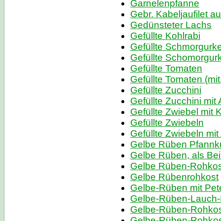
Garnelenpfanne
Gebr. Kabeljaufilet au
Gedünsteter Lachs
Gefüllte Kohlrabi
Gefüllte Schmorgurk
Gefüllte Schomorgurk
Gefüllte Tomaten
Gefüllte Tomaten (mi
Gefüllte Zucchini
Gefüllte Zucchini mit
Gefüllte Zwiebel mit 
Gefüllte Zwiebeln
Gefüllte Zwiebeln mi
Gelbe Rüben Pfannk
Gelbe Rüben, als Bei
Gelbe Rüben-Rohkost
Gelbe Rübenrohkost
Gelbe-Rüben mit Pete
Gelbe-Rüben-Lauch-
Gelbe-Rüben-Rohkos
Gelbe-Rüben-Rohkost