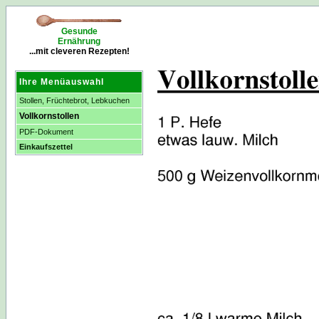
Gesunde
Ernährung
...mit cleveren Rezepten!
Ihre Menüauswahl
Stollen, Früchtebrot, Lebkuchen
Vollkornstollen
PDF-Dokument
Einkaufszettel