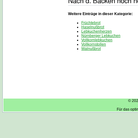
Weitere Einträge in dieser Kategorie:
Früchtebrot
Haselnußbrot
Lebkuchenherzen
Nürnberger Lebkuchen
Vollkornlebkuchen
Vollkornstollen
Walnußbrot
© 202
Für das opt