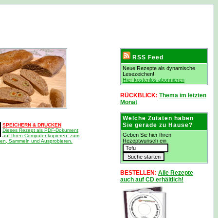
RSS Feed
Neue Rezepte als dynamische
Lesezeichen!
Hier kostenlos abonnieren
RÜCKBLICK:
Thema im letzten
Monat
Welche Zutaten haben
Sie gerade zu Hause?
SPEICHERN & DRUCKEN
Dieses Rezept als PDF-Dokument
Geben Sie hier Ihren
auf Ihren Computer kopieren: zum
Rezeptwunsch ein
en, Sammeln und Ausprobieren.
BESTELLEN:
Alle Rezepte
auch auf CD erhältlich!