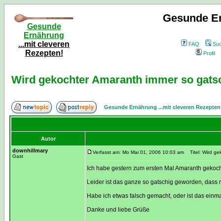
Gesunde Er
Gesunde
Ernährung
...mit cleveren
FAQ
Su
Rezepten!
Profil
Wird gekochter Amaranth immer so gats
Gesunde Ernährung ...mit cleveren Rezepten
Autor
downhillmary
Verfasst am: Mo Mai 01, 2006 10:03 am
Titel: Wird ge
Gast
Ich habe gestern zum ersten Mal Amaranth gekoch
Leider ist das ganze so gatschig geworden, dass 
Habe ich etwas falsch gemacht, oder ist das einm
Danke und liebe Grüße