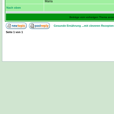
Maria
Nach oben
Beiträge vom vorherigen Thema anze
Gesunde Ernährung ...mit cleveren Rezepten
Seite
1
von
1