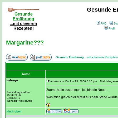
Gesunde Er
Gesunde
Ernährung
...mit cleveren
FAQ
Su
Rezepten!
Profil
Margarine???
Gesunde Ernährung ...mit cleveren Rezepten
Autor
indeego
Verfasst am: Do Jun 15, 2006 8:16 pm
Titel: Margarin
Zuerst: hallo zusammen, ich bin die Neue...
Anmeldungsdatum:
15.06.2006
Was mich gleich hier direkt aus dem Stand wund
Beiträge: 1
Wohnort: Westerwald
Nach oben