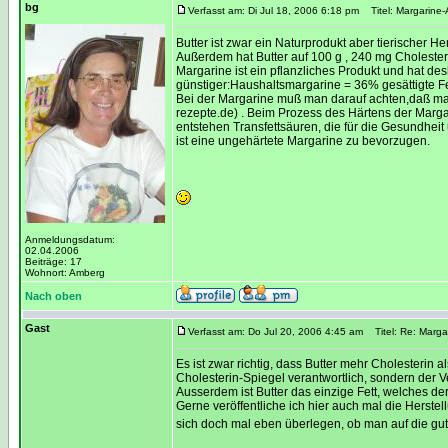
bg
Verfasst am: Di Jul 18, 2006 6:18 pm
Titel: Margarine-
Butter ist zwar ein Naturprodukt aber tierischer He
Außerdem hat Butter auf 100 g , 240 mg Cholesteri
Margarine ist ein pflanzliches Produkt und hat de
günstiger:Haushaltsmargarine = 36% gesättigte F
Bei der Margarine muß man darauf achten,daß ma
rezepte.de) . Beim Prozess des Härtens der Marga
entstehen Transfettsäuren, die für die Gesundheit
ist eine ungehärtete Margarine zu bevorzugen.
Anmeldungsdatum:
02.04.2006
Beiträge: 17
Wohnort: Amberg
Nach oben
Gast
Verfasst am: Do Jul 20, 2006 4:45 am
Titel: Re: Marga
Es ist zwar richtig, dass Butter mehr Cholesterin 
Cholesterin-Spiegel verantwortlich, sondern der 
Ausserdem ist Butter das einzige Fett, welches de
Gerne veröffentliche ich hier auch mal die Herstel
sich doch mal eben überlegen, ob man auf die gute