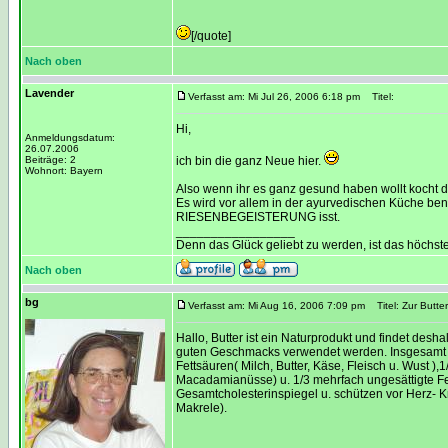
[/quote]
Nach oben
Lavender
Verfasst am: Mi Jul 26, 2006 6:18 pm
Titel:
Hi,
Anmeldungsdatum:
26.07.2006
Beiträge: 2
ich bin die ganz Neue hier.
Wohnort: Bayern
Also wenn ihr es ganz gesund haben wollt kocht d
Es wird vor allem in der ayurvedischen Küche benu
RIESENBEGEISTERUNG isst.
_________________
Denn das Glück geliebt zu werden, ist das höchst
Nach oben
bg
Verfasst am: Mi Aug 16, 2006 7:09 pm
Titel: Zur Butte
Hallo, Butter ist ein Naturprodukt und findet des
guten Geschmacks verwendet werden. Insgesamt muß 
Fettsäuren( Milch, Butter, Käse, Fleisch u. Wust ),
Macadamianüsse) u. 1/3 mehrfach ungesättigte Fet
Gesamtcholesterinspiegel u. schützen vor Herz- K
Makrele).