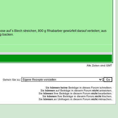
e auf´s Blech streichen, 800 g Rhabarber gewürfelt darauf verteilen; aus
g backen.
Alle Zeiten sind GMT
Gehen Sie zu:
Sie
können keine
Beiträge in dieses Forum schreiben.
Sie
können
auf Beiträge in diesem Forum
nicht
antworten.
Sie
können
Ihre Beiträge in diesem Forum
nicht
bearbeiten.
Sie
können
Ihre Beiträge in diesem Forum
nicht
löschen.
Sie
können
an Umfragen in diesem Forum
nicht
mitmachen.