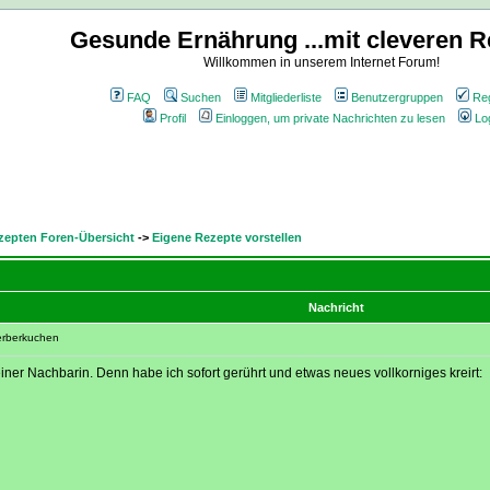
Gesunde Ernährung ...mit cleveren R
Willkommen in unserem Internet Forum!
FAQ
Suchen
Mitgliederliste
Benutzergruppen
Reg
Profil
Einloggen, um private Nachrichten zu lesen
Lo
zepten Foren-Übersicht
->
Eigene Rezepte vorstellen
Nachricht
erberkuchen
r Nachbarin. Denn habe ich sofort gerührt und etwas neues vollkorniges kreirt: