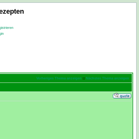
ezepten
istrieren
gin
Vorheriges Thema anzeigen
::
Nächstes Thema anzeigen