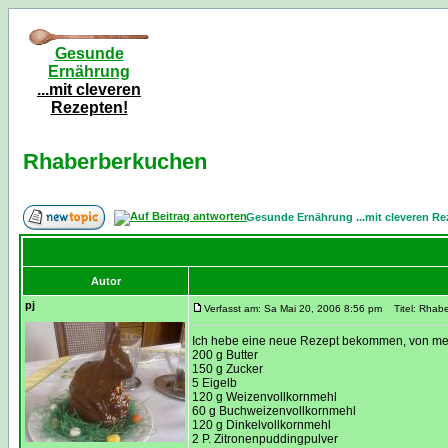
Gesunde
Ernährung
...mit cleveren
Rezepten!
Rhaberberkuchen
Gesunde Ernährung ...mit cleveren Re
Autor
pj
Verfasst am: Sa Mai 20, 2006 8:56 pm
Titel: Rhab
Ich hebe eine neue Rezept bekommen, von meine
200 g Butter
150 g Zucker
5 Eigelb
120 g Weizenvollkornmehl
60 g Buchweizenvollkornmehl
120 g Dinkelvollkornmehl
2 P. Zitronenpuddingpulver