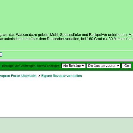
ngsam das Wasser dazu geben; Mehl, Speisestärke und Backpulver unterheben. Mass
 unterheben und über dem Rhabarber verteilen; bei 160 Grad ca. 30 Minuten lan
Beiträge vom vorherigen Thema anzeigen:
zepten Foren-Übersicht
->
Eigene Rezepte vorstellen