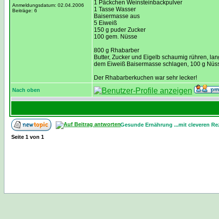
1 Päckchen Weinsteinbackpulver
Anmeldungsdatum: 02.04.2006
1 Tasse Wasser
Beiträge: 6
Baisermasse aus
5 Eiweiß
150 g puder Zucker
100 gem. Nüsse
800 g Rhabarber
Butter, Zucker und Eigelb schaumig rühren, la
dem Eiweiß Baisermasse schlagen, 100 g Nüsse
Der Rhabarberkuchen war sehr lecker!
Nach oben
Gesunde Ernährung ...mit cleveren Re
Seite
1
von
1