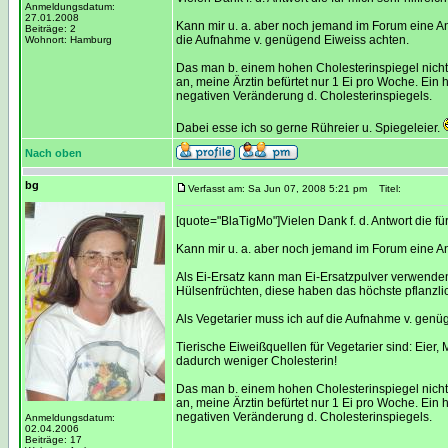
Anmeldungsdatum:
27.01.2008
Kann mir u. a. aber noch jemand im Forum eine An
Beiträge: 2
die Aufnahme v. genügend Eiweiss achten.
Wohnort: Hamburg
Das man b. einem hohen Cholesterinspiegel nicht 
an, meine Ärztin befürtet nur 1 Ei pro Woche. Ein 
negativen Veränderung d. Cholesterinspiegels.
Dabei esse ich so gerne Rühreier u. Spiegeleier.
Nach oben
bg
Verfasst am: Sa Jun 07, 2008 5:21 pm
Titel:
[quote="BlaTigMo"]Vielen Dank f. d. Antwort die für 
Kann mir u. a. aber noch jemand im Forum eine A
Als Ei-Ersatz kann man Ei-Ersatzpulver verwenden
Hülsenfrüchten, diese haben das höchste pflanzli
Als Vegetarier muss ich auf die Aufnahme v. genü
Tierische Eiweißquellen für Vegetarier sind: Eier
dadurch weniger Cholesterin!
Das man b. einem hohen Cholesterinspiegel nicht 
an, meine Ärztin befürtet nur 1 Ei pro Woche. Ein 
negativen Veränderung d. Cholesterinspiegels.
Anmeldungsdatum:
02.04.2006
Beiträge: 17