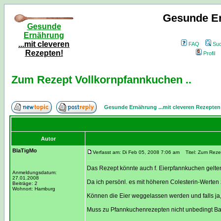
Gesunde Er
Gesunde
Ernährung
...mit cleveren
FAQ
Su
Rezepten!
Profil
Zum Rezept Vollkornpfannkuchen ..
Gesunde Ernährung ...mit cleveren Rezepten
Autor
BlaTigMo
Verfasst am: Di Feb 05, 2008 7:06 am
Titel: Zum Rezep
Das Rezept könnte auch f. Eierpfannkuchen gelte
Anmeldungsdatum:
27.01.2008
Da ich persönl. es mit höheren Colesterin-Werten 
Beiträge: 2
Wohnort: Hamburg
Können die Eier weggelassen werden und falls j
Muss zu Pfannkuchenrezepten nicht unbedingt Ba