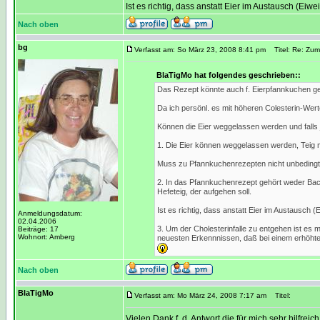
Ist es richtig, dass anstatt Eier im Austausch (
Nach oben
bg
Verfasst am: So März 23, 2008 8:41 pm
Titel: Re: Zum
BlaTigMo hat folgendes geschrieben::
Das Rezept könnte auch f. Eierpfannkuchen ge
Da ich persönl. es mit höheren Colesterin-Wert
Können die Eier weggelassen werden und falls
1. Die Eier können weggelassen werden, Teig 
Muss zu Pfannkuchenrezepten nicht unbedingt
2. In das Pfannkuchenrezept gehört weder Bac
Hefeteig, der aufgehen soll.
Ist es richtig, dass anstatt Eier im Austausc
Anmeldungsdatum:
02.04.2006
3. Um der Cholesterinfalle zu entgehen ist es 
Beiträge: 17
Wohnort: Amberg
neuesten Erkennnissen, daß bei einem erhöhten
Nach oben
BlaTigMo
Verfasst am: Mo März 24, 2008 7:17 am
Titel:
Vielen Dank f. d. Antwort die für mich sehr hilfreich 