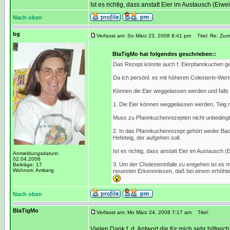
Ist es richtig, dass anstatt Eier im Austausch (
Nach oben
bg
Verfasst am: So März 23, 2008 8:41 pm
Titel: Re: Zum
BlaTigMo hat folgendes geschrieben::
Das Rezept könnte auch f. Eierpfannkuchen ge
Da ich persönl. es mit höheren Colesterin-Wert
Können die Eier weggelassen werden und falls
1. Die Eier können weggelassen werden, Teig 
Muss zu Pfannkuchenrezepten nicht unbedingt
2. In das Pfannkuchenrezept gehört weder Bac
Hefeteig, der aufgehen soll.
Ist es richtig, dass anstatt Eier im Austausc
Anmeldungsdatum:
02.04.2006
3. Um der Cholesterinfalle zu entgehen ist es 
Beiträge: 17
Wohnort: Amberg
neuesten Erkennnissen, daß bei einem erhöhten
Nach oben
BlaTigMo
Verfasst am: Mo März 24, 2008 7:17 am
Titel:
Vielen Dank f. d. Antwort die für mich sehr hilfreich 