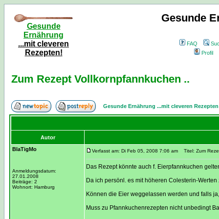
Gesunde Er
Gesunde
Ernährung
...mit cleveren
FAQ
Su
Rezepten!
Profil
Zum Rezept Vollkornpfannkuchen ..
Gesunde Ernährung ...mit cleveren Rezepten
Autor
BlaTigMo
Verfasst am: Di Feb 05, 2008 7:06 am
Titel: Zum Rezep
Das Rezept könnte auch f. Eierpfannkuchen gelte
Anmeldungsdatum:
27.01.2008
Da ich persönl. es mit höheren Colesterin-Werten 
Beiträge: 2
Wohnort: Hamburg
Können die Eier weggelassen werden und falls j
Muss zu Pfannkuchenrezepten nicht unbedingt Ba