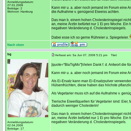
Anmeldungsdatum:
27.01.2008
Kann mir u. a. aber noch jemand im Forum eine An
Beiträge: 2
die Aufnahme v. genügend Eiweiss achten.
Wohnort: Hamburg
Das man b. einem hohen Cholesterinspiegel nicht 
an, meine Ärztin befürtet nur 1 Ei pro Woche. Ein 
negativen Veränderung d. Cholesterinspiegels.
Dabei esse ich so gerne Rühreier u. Spiegeleier.
Nach oben
bg
Verfasst am: Sa Jun 07, 2008 5:21 pm
Titel:
[quote="BlaTigMo"]Vielen Dank f. d. Antwort die für 
Kann mir u. a. aber noch jemand im Forum eine A
Als Ei-Ersatz kann man Ei-Ersatzpulver verwenden
Hülsenfrüchten, diese haben das höchste pflanzli
Als Vegetarier muss ich auf die Aufnahme v. genü
Tierische Eiweißquellen für Vegetarier sind: Eier
dadurch weniger Cholesterin!
Das man b. einem hohen Cholesterinspiegel nicht 
an, meine Ärztin befürtet nur 1 Ei pro Woche. Ein 
negativen Veränderung d. Cholesterinspiegels.
Anmeldungsdatum:
02.04.2006
Beiträge: 17