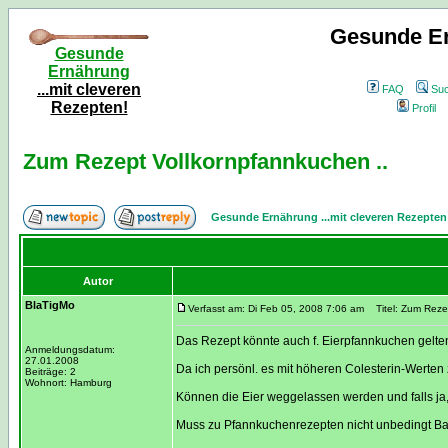
Gesunde Er
Gesunde
Ernährung
...mit cleveren
FAQ
Su
Rezepten!
Profil
Zum Rezept Vollkornpfannkuchen ..
Gesunde Ernährung ...mit cleveren Rezepten
Autor
BlaTigMo
Verfasst am: Di Feb 05, 2008 7:06 am
Titel: Zum Rezep
Das Rezept könnte auch f. Eierpfannkuchen gelte
Anmeldungsdatum:
27.01.2008
Da ich persönl. es mit höheren Colesterin-Werten 
Beiträge: 2
Wohnort: Hamburg
Können die Eier weggelassen werden und falls j
Muss zu Pfannkuchenrezepten nicht unbedingt Ba