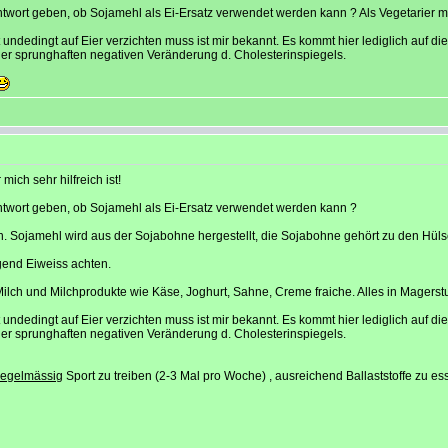
twort geben, ob Sojamehl als Ei-Ersatz verwendet werden kann ? Als Vegetarier m
ndedingt auf Eier verzichten muss ist mir bekannt. Es kommt hier lediglich auf di
einer sprunghaften negativen Veränderung d. Cholesterinspiegels.
mich sehr hilfreich ist!
ntwort geben, ob Sojamehl als Ei-Ersatz verwendet werden kann ?
. Sojamehl wird aus der Sojabohne hergestellt, die Sojabohne gehört zu den Hüls
gend Eiweiss achten.
, Milch und Milchprodukte wie Käse, Joghurt, Sahne, Creme fraiche. Alles in Magers
ndedingt auf Eier verzichten muss ist mir bekannt. Es kommt hier lediglich auf di
einer sprunghaften negativen Veränderung d. Cholesterinspiegels.
regelmässig
Sport zu treiben (2-3 Mal pro Woche) , ausreichend Ballaststoffe zu es