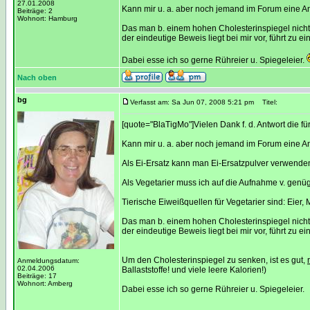
27.01.2008
Kann mir u. a. aber noch jemand im Forum eine An
Beiträge: 2
Wohnort: Hamburg
Das man b. einem hohen Cholesterinspiegel nicht u
der eindeutige Beweis liegt bei mir vor, führt zu 
Dabei esse ich so gerne Rühreier u. Spiegeleier.
Nach oben
bg
Verfasst am: Sa Jun 07, 2008 5:21 pm
Titel:
[quote="BlaTigMo"]Vielen Dank f. d. Antwort die für 
Kann mir u. a. aber noch jemand im Forum eine A
Als Ei-Ersatz kann man Ei-Ersatzpulver verwenden
Als Vegetarier muss ich auf die Aufnahme v. genü
Tierische Eiweißquellen für Vegetarier sind: Eier
Das man b. einem hohen Cholesterinspiegel nicht u
der eindeutige Beweis liegt bei mir vor, führt zu 
Um den Cholesterinspiegel zu senken, ist es gut,
Anmeldungsdatum:
02.04.2006
Ballaststoffe! und viele leere Kalorien!)
Beiträge: 17
Wohnort: Amberg
Dabei esse ich so gerne Rühreier u. Spiegeleier.