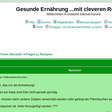
Gesunde Ernährung ...mit cleveren R
Willkommen in unserem Internet Forum!
FAQ
Suchen
Mitgliederliste
Benutzergruppen
Reg
Profil
Einloggen, um private Nachrichten zu lesen
Lo
 Foren-Übersicht
->
Fragen zu Rezepten
Nachricht
t Vollkornpfannkuchen ..
n, das nur als Anmerkung!
zu tun habe sind Eier nicht gerade günstig.
a, müssen dann andere Zutaten verwendet werden oder gelingt der Pfannkuchen a
ckpulver od. Hefe hinzugefügt werden ???