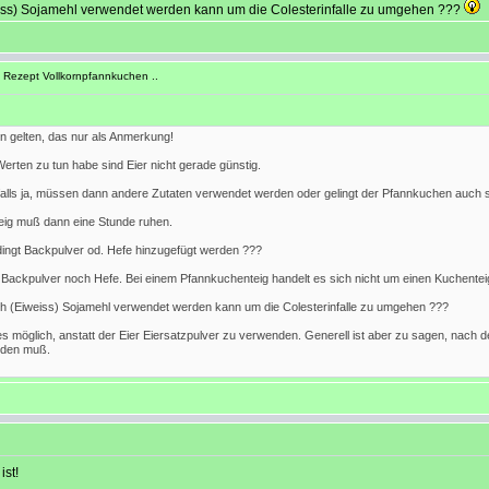
Eiweiss) Sojamehl verwendet werden kann um die Colesterinfalle zu umgehen ???
 Rezept Vollkornpfannkuchen ..
n gelten, das nur als Anmerkung!
erten zu tun habe sind Eier nicht gerade günstig.
alls ja, müssen dann andere Zutaten verwendet werden oder gelingt der Pfannkuchen auch 
eig muß dann eine Stunde ruhen.
ngt Backpulver od. Hefe hinzugefügt werden ???
Backpulver noch Hefe. Bei einem Pfannkuchenteig handelt es sich nicht um einen Kuchenteig 
usch (Eiweiss) Sojamehl verwendet werden kann um die Colesterinfalle zu umgehen ???
 es möglich, anstatt der Eier Eiersatzpulver zu verwenden. Generell ist aber zu sagen, nach
erden muß.
ist!