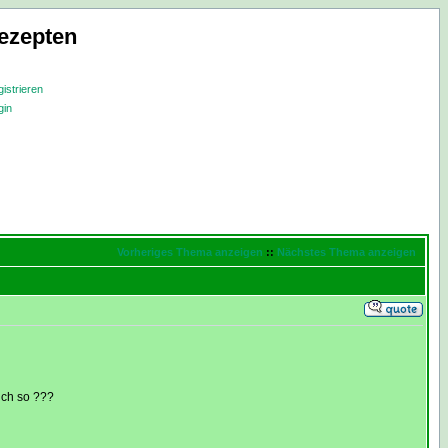
ezepten
istrieren
gin
Vorheriges Thema anzeigen
::
Nächstes Thema anzeigen
uch so ???