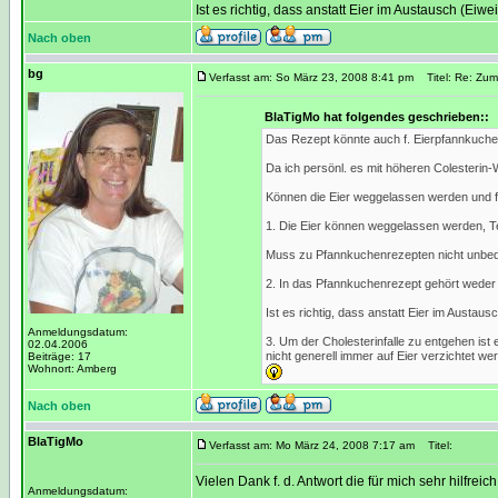
Ist es richtig, dass anstatt Eier im Austausch (
Nach oben
bg
Verfasst am: So März 23, 2008 8:41 pm
Titel: Re: Zum
BlaTigMo hat folgendes geschrieben::
Das Rezept könnte auch f. Eierpfannkuche
Da ich persönl. es mit höheren Colesterin-W
Können die Eier weggelassen werden und f
1. Die Eier können weggelassen werden, T
Muss zu Pfannkuchenrezepten nicht unbedi
2. In das Pfannkuchenrezept gehört weder 
Ist es richtig, dass anstatt Eier im Austa
Anmeldungsdatum:
3. Um der Cholesterinfalle zu entgehen ist
02.04.2006
nicht generell immer auf Eier verzichtet w
Beiträge: 17
Wohnort: Amberg
Nach oben
BlaTigMo
Verfasst am: Mo März 24, 2008 7:17 am
Titel:
Vielen Dank f. d. Antwort die für mich sehr hilfreich 
Anmeldungsdatum: