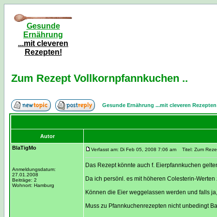
Gesunde
Ernährung
...mit cleveren
Rezepten!
Zum Rezept Vollkornpfannkuchen ..
Gesunde Ernährung ...mit cleveren Rezepten
Autor
BlaTigMo
Verfasst am: Di Feb 05, 2008 7:06 am
Titel: Zum Rezep
Das Rezept könnte auch f. Eierpfannkuchen gelte
Anmeldungsdatum:
27.01.2008
Da ich persönl. es mit höheren Colesterin-Werten 
Beiträge: 2
Wohnort: Hamburg
Können die Eier weggelassen werden und falls j
Muss zu Pfannkuchenrezepten nicht unbedingt Ba