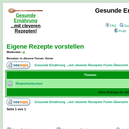
Gesunde Er
Gesunde
Ernährung
...mit cleveren
FAQ
Su
Rezepten!
Profil
Eigene Rezepte vorstellen
Moderator
:
pj
Benutzer in diesem Forum: Keine
Gesunde Ernährung ...mit cleveren Rezepten Foren-Übersicht
Themen
Rhaberberkuchen
Siehe Beiträge der let
Gesunde Ernährung ...mit cleveren Rezepten Foren-Übersicht
Seite
1
von
1