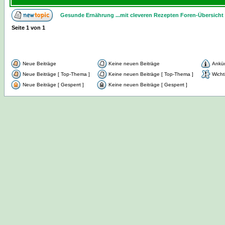
Gesunde Ernährung ...mit cleveren Rezepten Foren-Übersicht
Seite
1
von
1
Neue Beiträge
Keine neuen Beiträge
Ankü
Neue Beiträge [ Top-Thema ]
Keine neuen Beiträge [ Top-Thema ]
Wicht
Neue Beiträge [ Gesperrt ]
Keine neuen Beiträge [ Gesperrt ]