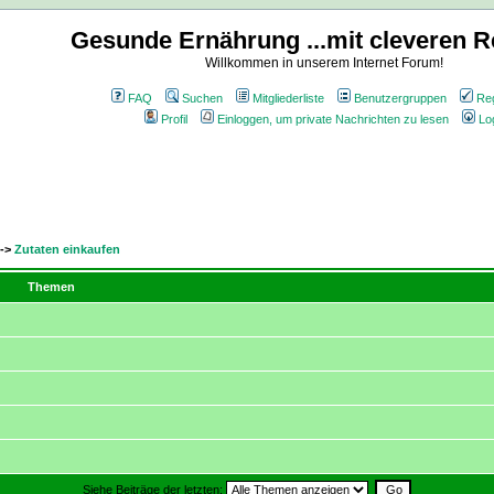
Gesunde Ernährung ...mit cleveren R
Willkommen in unserem Internet Forum!
FAQ
Suchen
Mitgliederliste
Benutzergruppen
Reg
Profil
Einloggen, um private Nachrichten zu lesen
Lo
->
Zutaten einkaufen
Themen
Siehe Beiträge der letzten: