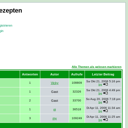
ezepten
istrieren
gin
Alle Themen als gelesen markieren
Antworten
Autor
Aufrufe
Letzter Beitrag
Sa Okt 21, 2006 5:16 pm
1
Vicky
108809
bg
Sa Okt 21, 2006 4:49 pm
1
Gast
32326
bg
So Aug 20, 2006 7:18 pm
2
Gast
33700
bg
Di Apr 11, 2006 11:34 am
1
pj
36518
bg
Di Apr 11, 2006 11:25 am
3
my
109249
bg