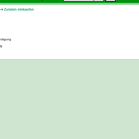
->
Zutaten einkaufen
ndigung
ig