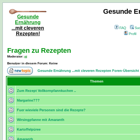
Gesunde Er
Gesunde
Ernährung
...mit cleveren
FAQ
Su
Rezepten!
Profil
Fragen zu Rezepten
Moderator
:
pj
Benutzer in diesem Forum: Keine
Gesunde Ernährung ...mit cleveren Rezepten Foren-Übersicht
Themen
Zum Rezept Vollkornpfannkuchen ..
Margarine???
Fuer wieviele Personen sind die Rezepte?
Wirsingpfanne mit Amaranth
Kartoffelpüree
Amaranth