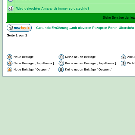
Wird gekochter Amaranth immer so gatschig?
Siehe Beiträge der let
Gesunde Ernährung ...mit cleveren Rezepten Foren-Übersicht
Seite
1
von
1
Neue Beiträge
Keine neuen Beiträge
Ankü
Neue Beiträge [ Top-Thema ]
Keine neuen Beiträge [ Top-Thema ]
Wicht
Neue Beiträge [ Gesperrt ]
Keine neuen Beiträge [ Gesperrt ]