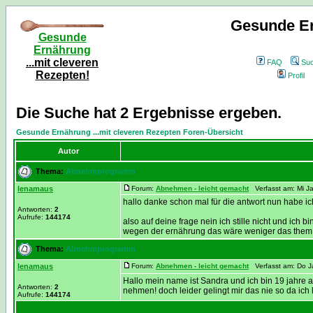
Gesunde Er
Gesunde
Ernährung
...mit cleveren
FAQ
Su
Rezepten!
Profil
Die Suche hat 2 Ergebnisse ergeben.
Gesunde Ernährung ...mit cleveren Rezepten Foren-Übersicht
Autor
Thema:
Abnehmprogramm
lenamaus
Forum:
Abnehmen - leicht gemacht
Verfasst am: Mi Ja
hallo danke schon mal für die antwort nun habe ic
Antworten:
2
Aufrufe:
144174
also auf deine frage nein ich stille nicht und ich b
wegen der ernährung das wäre weniger das them .
Thema:
Abnehmprogramm
lenamaus
Forum:
Abnehmen - leicht gemacht
Verfasst am: Do J
Hallo mein name ist Sandra und ich bin 19 jahre al
Antworten:
2
nehmen! doch leider gelingt mir das nie so da ich 
Aufrufe:
144174