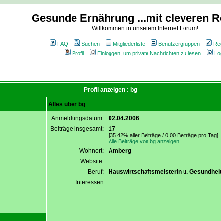
Gesunde Ernährung ...mit cleveren R
Willkommen in unserem Internet Forum!
FAQ
Suchen
Mitgliederliste
Benutzergruppen
Reg
Profil
Einloggen, um private Nachrichten zu lesen
Lo
Profil anzeigen : bg
Alles über bg
Anmeldungsdatum:
02.04.2006
Beiträge insgesamt:
17
[35.42% aller Beiträge / 0.00 Beiträge pro Tag]
Alle Beiträge von bg anzeigen
Wohnort:
Amberg
Website:
Beruf:
Hauswirtschaftsmeisterin u. Gesundhei
Interessen: