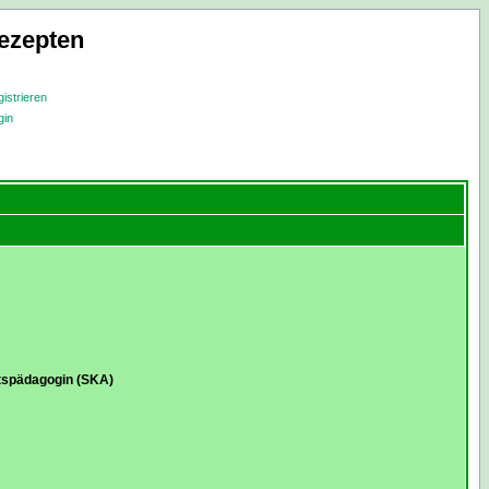
ezepten
istrieren
gin
tspädagogin (SKA)