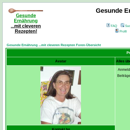
Gesunde Er
Gesunde
Ernährung
...mit cleveren
FAQ
Su
Rezepten!
Profil
Gesunde Ernährung ...mit cleveren Rezepten Foren-Übersicht
Pr
Avatar
Alles üb
Anmeld
Beiträg
Kontakt bg