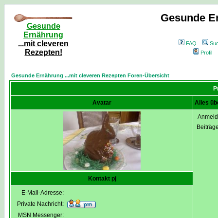
Gesunde Er
Gesunde
Ernährung
...mit cleveren
FAQ
Su
Rezepten!
Profil
Gesunde Ernährung ...mit cleveren Rezepten Foren-Übersicht
P
Avatar
Alles üb
Anmeld
Beiträg
Kontakt pj
E-Mail-Adresse:
Private Nachricht:
MSN Messenger: