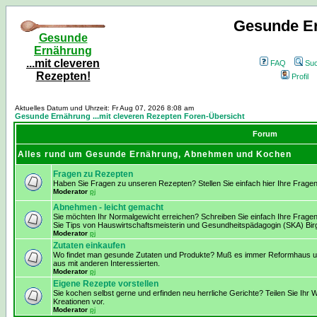
Gesunde Er
Gesunde
Ernährung
...mit cleveren
FAQ
Su
Rezepten!
Profil
Aktuelles Datum und Uhrzeit: Fr Aug 07, 2026 8:08 am
Gesunde Ernährung ...mit cleveren Rezepten Foren-Übersicht
Forum
Alles rund um Gesunde Ernährung, Abnehmen und Kochen
Fragen zu Rezepten
Haben Sie Fragen zu unseren Rezepten? Stellen Sie einfach hier Ihre Fragen
Moderator
pj
Abnehmen - leicht gemacht
Sie möchten Ihr Normalgewicht erreichen? Schreiben Sie einfach Ihre Frage
Sie Tips von Hauswirtschaftsmeisterin und Gesundheitspädagogin (SKA) Birg
Moderator
pj
Zutaten einkaufen
Wo findet man gesunde Zutaten und Produkte? Muß es immer Reformhaus und
aus mit anderen Interessierten.
Moderator
pj
Eigene Rezepte vorstellen
Sie kochen selbst gerne und erfinden neu herrliche Gerichte? Teilen Sie Ihr W
Kreationen vor.
Moderator
pj