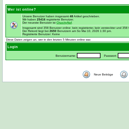
Wer ist online?
Unsere Benutzer haben insgesamt
48
Artikel geschrieben.
Wir haben
25416
registrierte Benutzer.
Der neueste Benutzer ist
ChasityNaf
.
Insgesamt sind 358 Benutzer online: kein registrierter, kein versteckter und 35
Der Rekord liegt bei
2650
Benutzern am So Mai 10, 2026 1:30 pm.
Registrierte Benutzer: Keine
Diese Daten zeigen an, wer in den letzten 5 Minuten online war.
Login
Benutzername:
Passwort:
Neue Beiträge