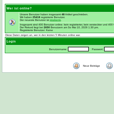
Wer ist online?
Unsere Benutzer haben insgesamt
48
Artikel geschrieben.
Wir haben
25418
registrierte Benutzer.
Der neueste Benutzer ist
jmskerm
.
Insgesamt sind 400 Benutzer online: kein registrierter, kein versteckter und 40
Der Rekord liegt bei
2650
Benutzern am So Mai 10, 2026 1:30 pm.
Registrierte Benutzer: Keine
Diese Daten zeigen an, wer in den letzten 5 Minuten online war.
Login
Benutzername:
Passwort:
Neue Beiträge