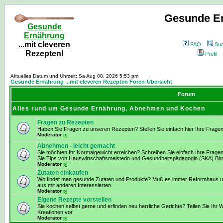
Gesunde Er
Gesunde
Ernährung
...mit cleveren
FAQ
Su
Rezepten!
Profil
Aktuelles Datum und Uhrzeit: Sa Aug 08, 2026 5:53 pm
Gesunde Ernährung ...mit cleveren Rezepten Foren-Übersicht
Forum
Alles rund um Gesunde Ernährung, Abnehmen und Kochen
Fragen zu Rezepten
Haben Sie Fragen zu unseren Rezepten? Stellen Sie einfach hier Ihre Fragen
Moderator
pj
Abnehmen - leicht gemacht
Sie möchten Ihr Normalgewicht erreichen? Schreiben Sie einfach Ihre Frage
Sie Tips von Hauswirtschaftsmeisterin und Gesundheitspädagogin (SKA) Birg
Moderator
pj
Zutaten einkaufen
Wo findet man gesunde Zutaten und Produkte? Muß es immer Reformhaus und
aus mit anderen Interessierten.
Moderator
pj
Eigene Rezepte vorstellen
Sie kochen selbst gerne und erfinden neu herrliche Gerichte? Teilen Sie Ihr W
Kreationen vor.
Moderator
pj