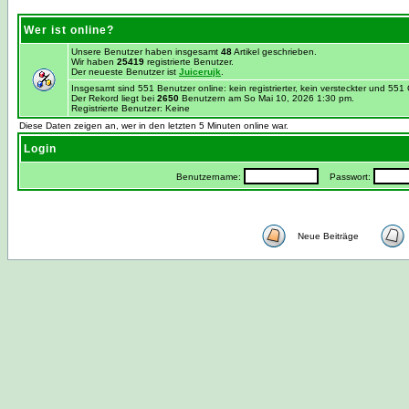
Wer ist online?
Unsere Benutzer haben insgesamt
48
Artikel geschrieben.
Wir haben
25419
registrierte Benutzer.
Der neueste Benutzer ist
Juicerujk
.
Insgesamt sind 551 Benutzer online: kein registrierter, kein versteckter und 55
Der Rekord liegt bei
2650
Benutzern am So Mai 10, 2026 1:30 pm.
Registrierte Benutzer: Keine
Diese Daten zeigen an, wer in den letzten 5 Minuten online war.
Login
Benutzername:
Passwort:
Neue Beiträge