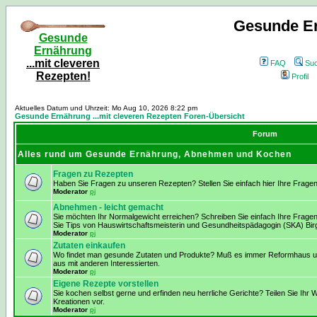
Gesunde Er
Gesunde
Ernährung
...mit cleveren
FAQ
Su
Rezepten!
Profil
Aktuelles Datum und Uhrzeit: Mo Aug 10, 2026 8:22 pm
Gesunde Ernährung ...mit cleveren Rezepten Foren-Übersicht
Forum
Alles rund um Gesunde Ernährung, Abnehmen und Kochen
Fragen zu Rezepten
Haben Sie Fragen zu unseren Rezepten? Stellen Sie einfach hier Ihre Fragen
Moderator
pj
Abnehmen - leicht gemacht
Sie möchten Ihr Normalgewicht erreichen? Schreiben Sie einfach Ihre Frage
Sie Tips von Hauswirtschaftsmeisterin und Gesundheitspädagogin (SKA) Birg
Moderator
pj
Zutaten einkaufen
Wo findet man gesunde Zutaten und Produkte? Muß es immer Reformhaus und
aus mit anderen Interessierten.
Moderator
pj
Eigene Rezepte vorstellen
Sie kochen selbst gerne und erfinden neu herrliche Gerichte? Teilen Sie Ihr W
Kreationen vor.
Moderator
pj