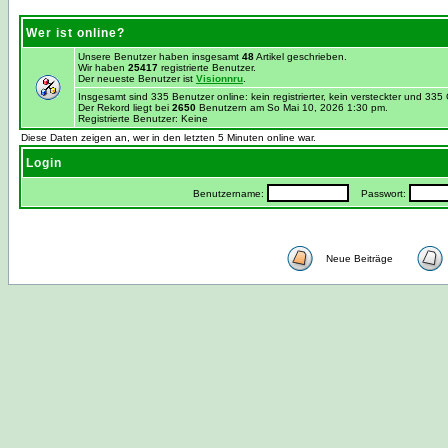
Wer ist online?
Unsere Benutzer haben insgesamt
48
Artikel geschrieben.
Wir haben
25417
registrierte Benutzer.
Der neueste Benutzer ist
Visionnru
.
Insgesamt sind 335 Benutzer online: kein registrierter, kein versteckter und 33
Der Rekord liegt bei
2650
Benutzern am So Mai 10, 2026 1:30 pm.
Registrierte Benutzer: Keine
Diese Daten zeigen an, wer in den letzten 5 Minuten online war.
Login
Benutzername:
Passwort:
Neue Beiträge