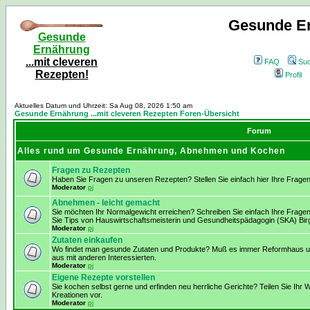
Gesunde Er
Gesunde
Ernährung
...mit cleveren
FAQ
Su
Rezepten!
Profil
Aktuelles Datum und Uhrzeit: Sa Aug 08, 2026 1:50 am
Gesunde Ernährung ...mit cleveren Rezepten Foren-Übersicht
Forum
Alles rund um Gesunde Ernährung, Abnehmen und Kochen
Fragen zu Rezepten
Haben Sie Fragen zu unseren Rezepten? Stellen Sie einfach hier Ihre Fragen
Moderator
pj
Abnehmen - leicht gemacht
Sie möchten Ihr Normalgewicht erreichen? Schreiben Sie einfach Ihre Frage
Sie Tips von Hauswirtschaftsmeisterin und Gesundheitspädagogin (SKA) Birg
Moderator
pj
Zutaten einkaufen
Wo findet man gesunde Zutaten und Produkte? Muß es immer Reformhaus und
aus mit anderen Interessierten.
Moderator
pj
Eigene Rezepte vorstellen
Sie kochen selbst gerne und erfinden neu herrliche Gerichte? Teilen Sie Ihr W
Kreationen vor.
Moderator
pj