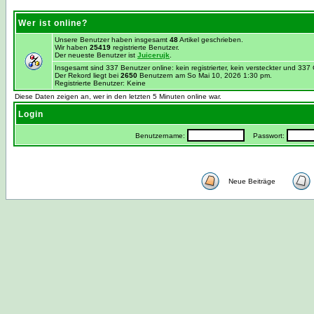
Wer ist online?
Unsere Benutzer haben insgesamt
48
Artikel geschrieben.
Wir haben
25419
registrierte Benutzer.
Der neueste Benutzer ist
Juicerujk
.
Insgesamt sind 337 Benutzer online: kein registrierter, kein versteckter und 33
Der Rekord liegt bei
2650
Benutzern am So Mai 10, 2026 1:30 pm.
Registrierte Benutzer: Keine
Diese Daten zeigen an, wer in den letzten 5 Minuten online war.
Login
Benutzername:
Passwort:
Neue Beiträge