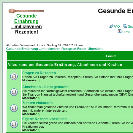
Gesunde Er
Gesunde
Ernährung
...mit cleveren
FAQ
Su
Rezepten!
Profil
Aktuelles Datum und Uhrzeit: So Aug 09, 2026 7:42 am
Gesunde Ernährung ...mit cleveren Rezepten Foren-Übersicht
Forum
Alles rund um Gesunde Ernährung, Abnehmen und Kochen
Fragen zu Rezepten
Haben Sie Fragen zu unseren Rezepten? Stellen Sie einfach hier Ihre Fragen
Moderator
pj
Abnehmen - leicht gemacht
Sie möchten Ihr Normalgewicht erreichen? Schreiben Sie einfach Ihre Frage
Sie Tips von Hauswirtschaftsmeisterin und Gesundheitspädagogin (SKA) Birg
Moderator
pj
Zutaten einkaufen
Wo findet man gesunde Zutaten und Produkte? Muß es immer Reformhaus und
aus mit anderen Interessierten.
Moderator
pj
Eigene Rezepte vorstellen
Sie kochen selbst gerne und erfinden neu herrliche Gerichte? Teilen Sie Ihr W
Kreationen vor.
Moderator
pj