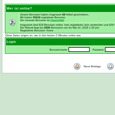
Wer ist online?
Unsere Benutzer haben insgesamt
48
Artikel geschrieben.
Wir haben
25416
registrierte Benutzer.
Der neueste Benutzer ist
ChasityNaf
.
Insgesamt sind 629 Benutzer online: kein registrierter, kein versteckter und 62
Der Rekord liegt bei
2650
Benutzern am So Mai 10, 2026 1:30 pm.
Registrierte Benutzer: Keine
Diese Daten zeigen an, wer in den letzten 5 Minuten online war.
Login
Benutzername:
Passwort:
Neue Beiträge