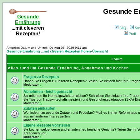
Gesunde Er
Gesunde
Ernährung
...mit cleveren
FAQ
Su
Rezepten!
Profil
Aktuelles Datum und Uhrzeit: Do Aug 06, 2026 9:11 am
Gesunde Ernährung ...mit cleveren Rezepten Foren-Übersicht
Forum
Alles rund um Gesunde Ernährung, Abnehmen und Kochen
Fragen zu Rezepten
Haben Sie Fragen zu unseren Rezepten? Stellen Sie einfach hier Ihre Fragen
Moderator
pj
Abnehmen - leicht gemacht
Sie möchten Ihr Normalgewicht erreichen? Schreiben Sie einfach Ihre Frage
Sie Tips von Hauswirtschaftsmeisterin und Gesundheitspädagogin (SKA) Birg
Moderator
pj
Zutaten einkaufen
Wo findet man gesunde Zutaten und Produkte? Muß es immer Reformhaus und
aus mit anderen Interessierten.
Moderator
pj
Eigene Rezepte vorstellen
Sie kochen selbst gerne und erfinden neu herrliche Gerichte? Teilen Sie Ihr W
Kreationen vor.
Moderator
pj