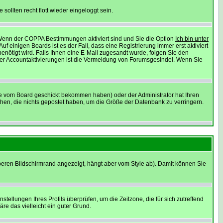
sollten recht flott wieder eingeloggt sein.
: Wenn der COPPA Bestimmungen aktiviert sind und Sie die Option
Ich bin unter
f einigen Boards ist es der Fall, dass eine Registrierung immer erst aktiviert
enötigt wird. Falls Ihnen eine E-Mail zugesandt wurde, folgen Sie den
 der Accountaktivierungen ist die Vermeidung von Forumsgesindel. Wenn Sie
ie vom Board geschickt bekommen haben) oder der Administrator hat Ihren
öschen, die nichts gepostet haben, um die Größe der Datenbank zu verringern.
beren Bildschirmrand angezeigt, hängt aber vom Style ab). Damit können Sie
nstellungen Ihres Profils überprüfen, um die Zeitzone, die für sich zutreffend
äre das vielleicht ein guter Grund.