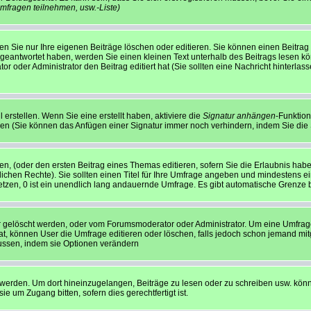
mfragen teilnehmen, usw.
-Liste)
n Sie nur Ihre eigenen Beiträge löschen oder editieren. Sie können einen Beitrag e
 geantwortet haben, werden Sie einen kleinen Text unterhalb des Beitrags lesen kön
tor oder Administrator den Beitrag editiert hat (Sie sollten eine Nachricht hinterl
erstellen. Wenn Sie eine erstellt haben, aktiviere die
Signatur anhängen
-Funktion
len (Sie können das Anfügen einer Signatur immer noch verhindern, indem Sie die
en, (oder den ersten Beitrag eines Themas editieren, sofern Sie die Erlaubnis habe
rlichen Rechte). Sie sollten einen Titel für Ihre Umfrage angeben und mindestens 
etzen, 0 ist ein unendlich lang andauernde Umfrage. Es gibt automatische Grenze be
 gelöscht werden, oder vom Forumsmoderator oder Administrator. Um eine Umfrage z
 können User die Umfrage editieren oder löschen, falls jedoch schon jemand mit
lussen, indem sie Optionen verändern
rden. Um dort hineinzugelangen, Beiträge zu lesen oder zu schreiben usw. könnt
 um Zugang bitten, sofern dies gerechtfertigt ist.