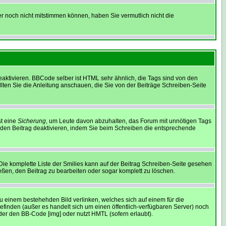
er noch nicht mitstimmen können, haben Sie vermutlich nicht die
ktivieren. BBCode selber ist HTML sehr ähnlich, die Tags sind von den
lten Sie die Anleitung anschauen, die Sie von der Beiträge Schreiben-Seite
st eine
Sicherung
, um Leute davon abzuhalten, das Forum mit unnötigen Tags
eden Beitrag deaktivieren, indem Sie beim Schreiben die entsprechende
 Die komplette Liste der Smilies kann auf der Beitrag Schreiben-Seite gesehen
ießen, den Beitrag zu bearbeiten oder sogar komplett zu löschen.
zu einem bestehehden Bild verlinken, welches sich auf einem für die
e befinden (außer es handelt sich um einen öffentlich-verfügbaren Server) noch
er den BB-Code [img] oder nutzt HMTL (sofern erlaubt).