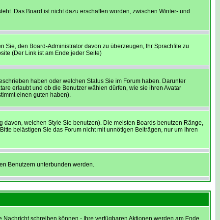
teht. Das Board ist nicht dazu erschaffen worden, zwischen Winter- und
hen Sie, den Board-Administrator davon zu überzeugen, Ihr Sprachfile zu
site (Der Link ist am Ende jeder Seite)
 geschrieben haben oder welchen Status Sie im Forum haben. Darunter
tare erlaubt und ob die Benutzer wählen dürfen, wie sie ihren Avatar
stimmt einen guten haben).
g davon, welchen Style Sie benutzen). Die meisten Boards benutzen Ränge,
tte belästigen Sie das Forum nicht mit unnötigen Beiträgen, nur um Ihren
nnten Benutzern unterbunden werden.
eine Nachricht schreiben können - Ihre verfügbaren Aktionen werden am Ende