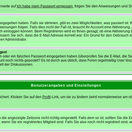
inseite auf
Ich habe mein Passwort vergessen
, folgen Sie den Anweisungen und Sie 
ngegeben haben. Falls sie stimmen, gibt es zwei Möglichkeiten, was passiert ist
ngen folgen. Falls dies nicht der Fall ist, braucht Ihr Account eine Aktivierung. Au
h einloggen können. Beim Registrieren wird es Ihnen gesagt, ob eine Aktivierung b
wissern Sie sich, dass die E-Mail Adresse korrekt war. Ein Grund für den Gebrauch
en Administrator.
ggen!
 oder ein falsches Passwort eingegeben haben (überprüfen Sie die E-Mail, die S
Account noch nichts gepostet? Es ist durch aus üblich, dass Foren regelmäßig User l
elt der Diskussionen.
Benutzerangaben und Einstellungen
ichert. Klicken Sie auf den
Profil
-Link, um sie zu ändern (wird normalerweise am o
 angezeigte Zeitzone nicht richtig eingestellt. Falls dem so ist, sollten Sie die Ei
enn Sie ein registriertes Mitglied sind. Falls Sie also noch nicht registriert sind, w