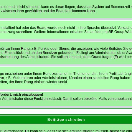
 immer noch nicht stimmen, kann es daran liegen, dass das System auf Sommerzeit s
 zwischen Ihrer gewählten und der Boardzeit kommen kann.
installiert hat oder das Board wurde noch nicht in Ihre Sprache übersetzt. Versuc
 Übersetzung schreiben. Weitere Informationen erhalten Sie auf der phpBB Group Web
ört zu Ihrem Rang, z.B. Punkte oder Sterne, die anzeigen, wie viele Beiträge Sie
 ein Einzelstück und an den Benutzer gebunden. Es liegt am Administrator, ob er Ava
scheidung des Administrators. Sie sollten ihn nach dem Grund fragen (Er wird be
ge erscheinen unter Ihrem Benutzernamen in Themen und in Ihrem Profil, abhängi
, z.B. Moderatoren oder Administratoren, könnten einen speziellen Rang haben. Bi
ffen, der Ihren Rang einfach wieder senkt.
fordert, mich einzuloggen!
der Administrator diese Funktion zulässt). Damit sollen obszöne Mails von unbeka
Beiträge schreiben
 Beitragsseite. Es kann sein, dass Sie sich erst registrieren müssen, bevor Sie 