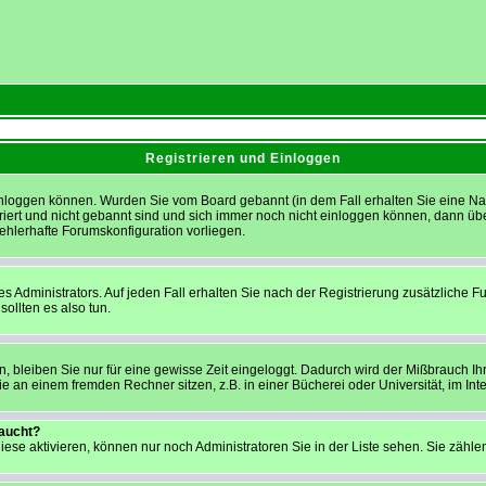
Registrieren und Einloggen
h einloggen können. Wurden Sie vom Board gebannt (in dem Fall erhalten Sie eine 
triert und nicht gebannt sind und sich immer noch nicht einloggen können, dann ü
 fehlerhafte Forumskonfiguration vorliegen.
 Administrators. Auf jeden Fall erhalten Sie nach der Registrierung zusätzliche Funk
ollten es also tun.
, bleiben Sie nur für eine gewisse Zeit eingeloggt. Dadurch wird der Mißbrauch Ih
 an einem fremden Rechner sitzen, z.B. in einer Bücherei oder Universität, im Int
taucht?
iese aktivieren, können nur noch Administratoren Sie in der Liste sehen. Sie zählen