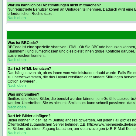
Warum kann ich bei Abstimmungen nicht mitmachen?
Nur registrierte Benutzer könen an Umfragen teilnehmen. Dadurch wird eine Be
erforderlichen Rechte dazu.
Nach oben
Was ist BBCode?
BBCode ist eine spezielle Abart von HTML. Ob Sie BBCode benutzen können, w
Klammern [ und ] umschlossen und dies bietet Ihnen große Kontrolle darüber,
aus erreichen können..
Nach oben
Darf ich HTML benutzen?
Das hängt davon ab, ob es Ihnen vom Administrator erlaubt wurde. Falls Sie e
zu überschwemmen, die das Layout zerstören oder andere Störungen hervorruf
Option aktivieren.
Nach oben
Was sind Smilies?
Smilies sind kleine Bilder, die benutzt werden können, um Gefühle auszudrücke
werden. Übertreiben Sie es nicht mit Smilies, es kann schnell passieren, dass
Nach oben
Darf ich Bilder einfügen?
Bilder können in der Tat im Beitrag angezeigt werden. Auf jeden Fall gibt es 
Öffentlichkeit zugänglichen Server befindet. z.B. http://www.meineseite.de/bes
zu Bildern, die einen Zugang brauchen, um sie anzuzeigen (z.B. E-Mail-Kont
Nach oben