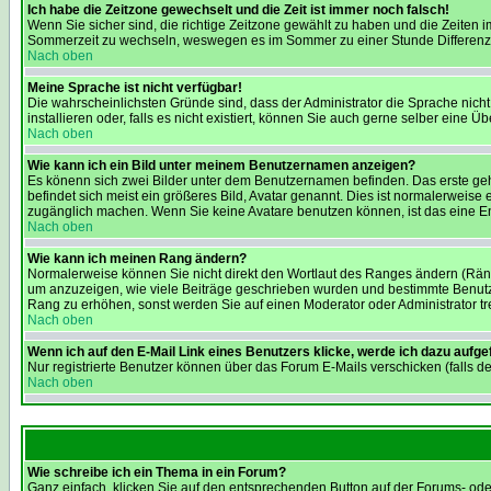
Ich habe die Zeitzone gewechselt und die Zeit ist immer noch falsch!
Wenn Sie sicher sind, die richtige Zeitzone gewählt zu haben und die Zeiten
Sommerzeit zu wechseln, weswegen es im Sommer zu einer Stunde Differenz
Nach oben
Meine Sprache ist nicht verfügbar!
Die wahrscheinlichsten Gründe sind, dass der Administrator die Sprache nicht 
installieren oder, falls es nicht existiert, können Sie auch gerne selber eine
Nach oben
Wie kann ich ein Bild unter meinem Benutzernamen anzeigen?
Es könenn sich zwei Bilder unter dem Benutzernamen befinden. Das erste geh
befindet sich meist ein größeres Bild, Avatar genannt. Dies ist normalerweise
zugänglich machen. Wenn Sie keine Avatare benutzen können, ist das eine Ent
Nach oben
Wie kann ich meinen Rang ändern?
Normalerweise können Sie nicht direkt den Wortlaut des Ranges ändern (Rän
um anzuzeigen, wie viele Beiträge geschrieben wurden und bestimmte Benutzer
Rang zu erhöhen, sonst werden Sie auf einen Moderator oder Administrator tre
Nach oben
Wenn ich auf den E-Mail Link eines Benutzers klicke, werde ich dazu aufge
Nur registrierte Benutzer können über das Forum E-Mails verschicken (falls 
Nach oben
Wie schreibe ich ein Thema in ein Forum?
Ganz einfach, klicken Sie auf den entsprechenden Button auf der Forums- oder