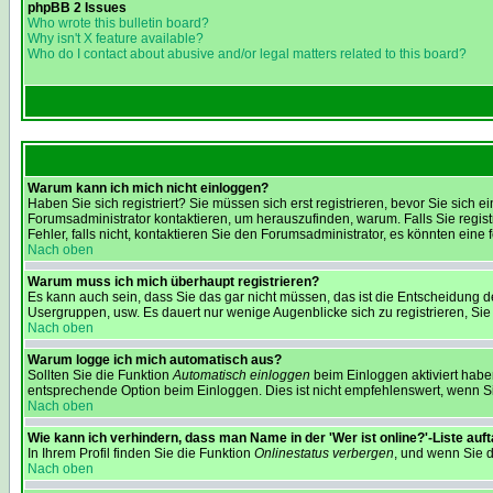
phpBB 2 Issues
Who wrote this bulletin board?
Why isn't X feature available?
Who do I contact about abusive and/or legal matters related to this board?
Warum kann ich mich nicht einloggen?
Haben Sie sich registriert? Sie müssen sich erst registrieren, bevor Sie sic
Forumsadministrator kontaktieren, um herauszufinden, warum. Falls Sie regis
Fehler, falls nicht, kontaktieren Sie den Forumsadministrator, es könnten eine
Nach oben
Warum muss ich mich überhaupt registrieren?
Es kann auch sein, dass Sie das gar nicht müssen, das ist die Entscheidung des
Usergruppen, usw. Es dauert nur wenige Augenblicke sich zu registrieren, Sie s
Nach oben
Warum logge ich mich automatisch aus?
Sollten Sie die Funktion
Automatisch einloggen
beim Einloggen aktiviert haben
entsprechende Option beim Einloggen. Dies ist nicht empfehlenswert, wenn Sie
Nach oben
Wie kann ich verhindern, dass man Name in der 'Wer ist online?'-Liste auf
In Ihrem Profil finden Sie die Funktion
Onlinestatus verbergen
, und wenn Sie d
Nach oben