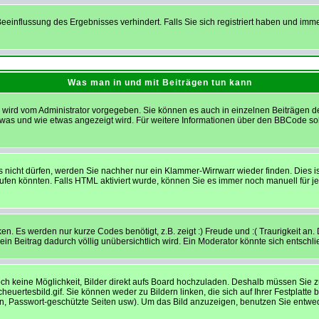
einflussung des Ergebnisses verhindert. Falls Sie sich registriert haben und imm
Was man in und mit Beiträgen tun kann
ird vom Administrator vorgegeben. Sie können es auch in einzelnen Beiträgen dea
 was und wie etwas angezeigt wird. Für weitere Informationen über den BBCode sol
s nicht dürfen, werden Sie nachher nur ein Klammer-Wirrwarr wieder finden. Dies i
en könnten. Falls HTML aktiviert wurde, können Sie es immer noch manuell für j
n. Es werden nur kurze Codes benötigt, z.B. zeigt :) Freude und :( Traurigkeit an.
 ein Beitrag dadurch völlig unübersichtlich wird. Ein Moderator könnte sich entschl
noch keine Möglichkeit, Bilder direkt aufs Board hochzuladen. Deshalb müssen Sie 
cheuertesbild.gif. Sie können weder zu Bildern linken, die sich auf Ihrer Festplatt
en, Passwort-geschützte Seiten usw). Um das Bild anzuzeigen, benutzen Sie entwed