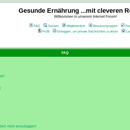
Gesunde Ernährung ...mit cleveren R
Willkommen in unserem Internet Forum!
FAQ
Suchen
Mitgliederliste
Benutzergruppen
Reg
Profil
Einloggen, um private Nachrichten zu lesen
Lo
FAQ
ht?
!
dert, mich einzuloggen!