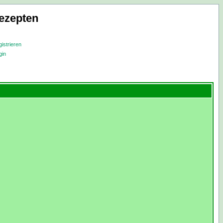
ezepten
istrieren
gin