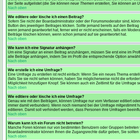
der Seite aufgelistet (die
Sie können neue Themen erstellen, Sie können an U
Nach oben
Wie editiere oder lösche ich einen Beitrag?
Sofern Sie nicht der Boardadministrator oder der Forumsmoderator sind, könne
Button des jeweiligen Beitrages klicken. Sollte jemand bereits auf den Beitrag
wenn jemand geantwortet hat, ferner wird er nicht erscheinen, falls ein Modera
Beiträge löschen können, wenn schon jemand auf sie geantwortet hat.
Nach oben
Wie kann ich eine Signatur anhängen?
Um eine Signatur an einen Beitrag anzuhängen, müssen Sie erst eine im Profil 
alle Beiträge anhängen, indem Sie im Profil die entsprechende Option anwäh
Nach oben
Wie erstelle ich eine Umfrage?
Eine Umfrage zu erstellen ist recht einfach: Wenn Sie ein neues Thema erstell
(falls Sie sie nicht sehen können, haben Sie möglicherweise nicht die erforde
Möglichkeit hinzufügen
Knopf. Sie können auch ein Zeitlimit für die Umfrage s
Nach oben
Wie editiere oder lösche ich eine Umfrage?
Genau wie mit den Beiträgen, können Umfrage nur vom Verfasser editiert oder
immer damit verbunden). Wenn noch niemand bei der Umfrage mitgestimmt hat,
editieren. Damit soll verhindert werden, dass Personen ihre Umfragen beeinf
Nach oben
Warum kann ich ein Forum nicht betreten?
Manche Foren können nur von bestimmten Benutzern oder Gruppen betreten we
Boardadministrator können Ihnen die Zugangsrechte dafür geben, Sie sollten sie
Nach oben