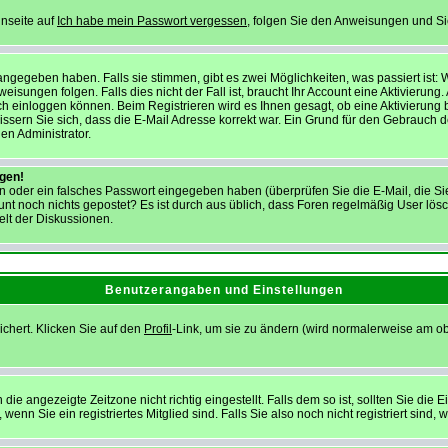
inseite auf
Ich habe mein Passwort vergessen
, folgen Sie den Anweisungen und Sie 
ngegeben haben. Falls sie stimmen, gibt es zwei Möglichkeiten, was passiert ist
ngen folgen. Falls dies nicht der Fall ist, braucht Ihr Account eine Aktivierung. Au
h einloggen können. Beim Registrieren wird es Ihnen gesagt, ob eine Aktivierung b
wissern Sie sich, dass die E-Mail Adresse korrekt war. Ein Grund für den Gebrauch
en Administrator.
ggen!
 oder ein falsches Passwort eingegeben haben (überprüfen Sie die E-Mail, die S
Account noch nichts gepostet? Es ist durch aus üblich, dass Foren regelmäßig User l
elt der Diskussionen.
Benutzerangaben und Einstellungen
ichert. Klicken Sie auf den
Profil
-Link, um sie zu ändern (wird normalerweise am o
 angezeigte Zeitzone nicht richtig eingestellt. Falls dem so ist, sollten Sie die Ei
enn Sie ein registriertes Mitglied sind. Falls Sie also noch nicht registriert sind, w