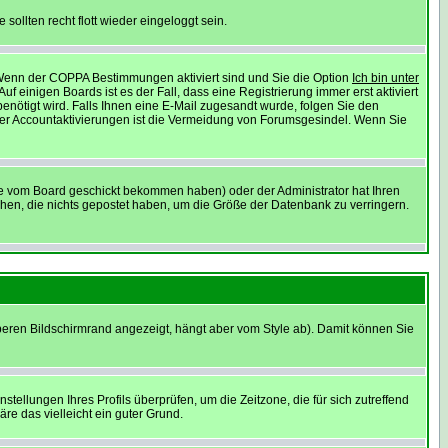
sollten recht flott wieder eingeloggt sein.
: Wenn der COPPA Bestimmungen aktiviert sind und Sie die Option
Ich bin unter
f einigen Boards ist es der Fall, dass eine Registrierung immer erst aktiviert
enötigt wird. Falls Ihnen eine E-Mail zugesandt wurde, folgen Sie den
 der Accountaktivierungen ist die Vermeidung von Forumsgesindel. Wenn Sie
ie vom Board geschickt bekommen haben) oder der Administrator hat Ihren
öschen, die nichts gepostet haben, um die Größe der Datenbank zu verringern.
beren Bildschirmrand angezeigt, hängt aber vom Style ab). Damit können Sie
nstellungen Ihres Profils überprüfen, um die Zeitzone, die für sich zutreffend
äre das vielleicht ein guter Grund.