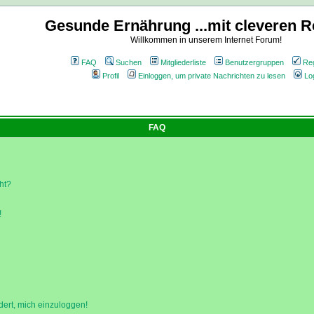
Gesunde Ernährung ...mit cleveren R
Willkommen in unserem Internet Forum!
FAQ
Suchen
Mitgliederliste
Benutzergruppen
Reg
Profil
Einloggen, um private Nachrichten zu lesen
Lo
FAQ
ht?
!
dert, mich einzuloggen!