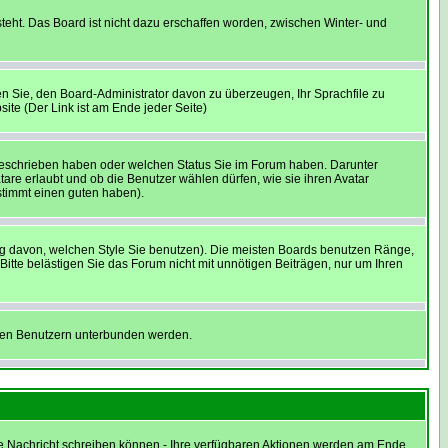
teht. Das Board ist nicht dazu erschaffen worden, zwischen Winter- und
hen Sie, den Board-Administrator davon zu überzeugen, Ihr Sprachfile zu
site (Der Link ist am Ende jeder Seite)
 geschrieben haben oder welchen Status Sie im Forum haben. Darunter
tare erlaubt und ob die Benutzer wählen dürfen, wie sie ihren Avatar
stimmt einen guten haben).
g davon, welchen Style Sie benutzen). Die meisten Boards benutzen Ränge,
tte belästigen Sie das Forum nicht mit unnötigen Beiträgen, nur um Ihren
nnten Benutzern unterbunden werden.
eine Nachricht schreiben können - Ihre verfügbaren Aktionen werden am Ende