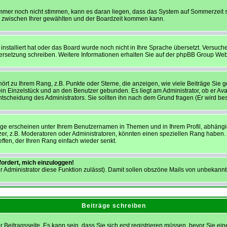
 immer noch nicht stimmen, kann es daran liegen, dass das System auf Sommerzeit s
 zwischen Ihrer gewählten und der Boardzeit kommen kann.
installiert hat oder das Board wurde noch nicht in Ihre Sprache übersetzt. Versuc
 Übersetzung schreiben. Weitere Informationen erhalten Sie auf der phpBB Group Web
ört zu Ihrem Rang, z.B. Punkte oder Sterne, die anzeigen, wie viele Beiträge Sie
 ein Einzelstück und an den Benutzer gebunden. Es liegt am Administrator, ob er Ava
scheidung des Administrators. Sie sollten ihn nach dem Grund fragen (Er wird be
ge erscheinen unter Ihrem Benutzernamen in Themen und in Ihrem Profil, abhängi
, z.B. Moderatoren oder Administratoren, könnten einen speziellen Rang haben. Bi
ffen, der Ihren Rang einfach wieder senkt.
fordert, mich einzuloggen!
der Administrator diese Funktion zulässt). Damit sollen obszöne Mails von unbeka
Beiträge schreiben
 Beitragsseite. Es kann sein, dass Sie sich erst registrieren müssen, bevor Sie 