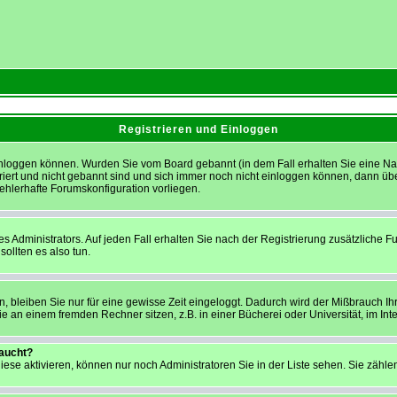
Registrieren und Einloggen
h einloggen können. Wurden Sie vom Board gebannt (in dem Fall erhalten Sie eine 
triert und nicht gebannt sind und sich immer noch nicht einloggen können, dann ü
 fehlerhafte Forumskonfiguration vorliegen.
 Administrators. Auf jeden Fall erhalten Sie nach der Registrierung zusätzliche Funk
ollten es also tun.
, bleiben Sie nur für eine gewisse Zeit eingeloggt. Dadurch wird der Mißbrauch Ih
 an einem fremden Rechner sitzen, z.B. in einer Bücherei oder Universität, im Int
taucht?
iese aktivieren, können nur noch Administratoren Sie in der Liste sehen. Sie zählen