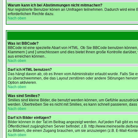
Warum kann ich bei Abstimmungen nicht mitmachen?
Nur registrierte Benutzer könen an Umfragen teilnehmen. Dadurch wird eine Be
erforderlichen Rechte dazu.
Nach oben
Was ist BBCode?
BBCode ist eine spezielle Abart von HTML. Ob Sie BBCode benutzen können, w
Klammern [ und ] umschlossen und dies bietet Ihnen große Kontrolle darüber,
aus erreichen können..
Nach oben
Darf ich HTML benutzen?
Das hängt davon ab, ob es Ihnen vom Administrator erlaubt wurde. Falls Sie e
zu überschwemmen, die das Layout zerstören oder andere Störungen hervorruf
Option aktivieren.
Nach oben
Was sind Smilies?
Smilies sind kleine Bilder, die benutzt werden können, um Gefühle auszudrücke
werden. Übertreiben Sie es nicht mit Smilies, es kann schnell passieren, dass
Nach oben
Darf ich Bilder einfügen?
Bilder können in der Tat im Beitrag angezeigt werden. Auf jeden Fall gibt es 
Öffentlichkeit zugänglichen Server befindet. z.B. http://www.meineseite.de/bes
zu Bildern, die einen Zugang brauchen, um sie anzuzeigen (z.B. E-Mail-Kont
Nach oben