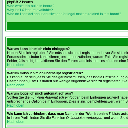
phpBB 2 Issues
Who wrote this bulletin board?
Why isn't X feature available?
Who do I contact about abusive and/or legal matters related to this board?
Warum kann ich mich nicht einloggen?
Haben Sie sich registriert? Sie müssen sich erst registrieren, bevor Sie sic
Forumsadministrator kontaktieren, um herauszufinden, warum. Falls Sie regis
Fehler, falls nicht, kontaktieren Sie den Forumsadministrator, es könnten eine
Nach oben
Warum muss ich mich überhaupt registrieren?
Es kann auch sein, dass Sie das gar nicht müssen, das ist die Entscheidung des
Usergruppen, usw. Es dauert nur wenige Augenblicke sich zu registrieren, Sie s
Nach oben
Warum logge ich mich automatisch aus?
Sollten Sie die Funktion
Automatisch einloggen
beim Einloggen aktiviert haben
entsprechende Option beim Einloggen. Dies ist nicht empfehlenswert, wenn Sie
Nach oben
Wie kann ich verhindern, dass man Name in der 'Wer ist online?'-Liste auf
In Ihrem Profil finden Sie die Funktion
Onlinestatus verbergen
, und wenn Sie d
Nach oben