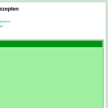
ezepten
istrieren
gin