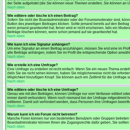
der Seite aufgelistet (die
Sie können neue Themen erstellen, Sie können an U
Nach oben
Wie editiere oder lösche ich einen Beitrag?
Sofern Sie nicht der Boardadministrator oder der Forumsmoderator sind, könne
Button des jeweiligen Beitrages klicken. Sollte jemand bereits auf den Beitrag
wenn jemand geantwortet hat, ferner wird er nicht erscheinen, falls ein Modera
Beiträge löschen können, wenn schon jemand auf sie geantwortet hat.
Nach oben
Wie kann ich eine Signatur anhängen?
Um eine Signatur an einen Beitrag anzuhängen, müssen Sie erst eine im Profil 
alle Beiträge anhängen, indem Sie im Profil die entsprechende Option anwäh
Nach oben
Wie erstelle ich eine Umfrage?
Eine Umfrage zu erstellen ist recht einfach: Wenn Sie ein neues Thema erstell
(falls Sie sie nicht sehen können, haben Sie möglicherweise nicht die erforde
Möglichkeit hinzufügen
Knopf. Sie können auch ein Zeitlimit für die Umfrage s
Nach oben
Wie editiere oder lösche ich eine Umfrage?
Genau wie mit den Beiträgen, können Umfrage nur vom Verfasser editiert oder
immer damit verbunden). Wenn noch niemand bei der Umfrage mitgestimmt hat,
editieren. Damit soll verhindert werden, dass Personen ihre Umfragen beeinf
Nach oben
Warum kann ich ein Forum nicht betreten?
Manche Foren können nur von bestimmten Benutzern oder Gruppen betreten we
Boardadministrator können Ihnen die Zugangsrechte dafür geben, Sie sollten sie
Nach oben