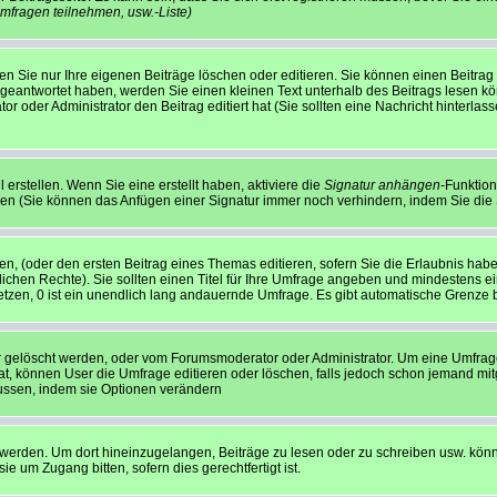
mfragen teilnehmen, usw.
-Liste)
n Sie nur Ihre eigenen Beiträge löschen oder editieren. Sie können einen Beitrag e
 geantwortet haben, werden Sie einen kleinen Text unterhalb des Beitrags lesen kön
tor oder Administrator den Beitrag editiert hat (Sie sollten eine Nachricht hinterl
erstellen. Wenn Sie eine erstellt haben, aktiviere die
Signatur anhängen
-Funktion
len (Sie können das Anfügen einer Signatur immer noch verhindern, indem Sie die
en, (oder den ersten Beitrag eines Themas editieren, sofern Sie die Erlaubnis habe
rlichen Rechte). Sie sollten einen Titel für Ihre Umfrage angeben und mindestens 
etzen, 0 ist ein unendlich lang andauernde Umfrage. Es gibt automatische Grenze be
 gelöscht werden, oder vom Forumsmoderator oder Administrator. Um eine Umfrage z
 können User die Umfrage editieren oder löschen, falls jedoch schon jemand mit
lussen, indem sie Optionen verändern
rden. Um dort hineinzugelangen, Beiträge zu lesen oder zu schreiben usw. könnt
 um Zugang bitten, sofern dies gerechtfertigt ist.