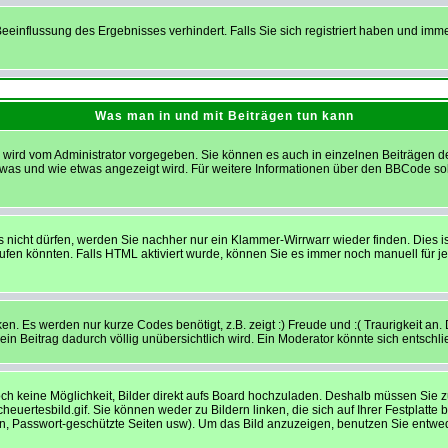
einflussung des Ergebnisses verhindert. Falls Sie sich registriert haben und imm
Was man in und mit Beiträgen tun kann
ird vom Administrator vorgegeben. Sie können es auch in einzelnen Beiträgen dea
 was und wie etwas angezeigt wird. Für weitere Informationen über den BBCode sol
s nicht dürfen, werden Sie nachher nur ein Klammer-Wirrwarr wieder finden. Dies i
en könnten. Falls HTML aktiviert wurde, können Sie es immer noch manuell für j
n. Es werden nur kurze Codes benötigt, z.B. zeigt :) Freude und :( Traurigkeit an.
 ein Beitrag dadurch völlig unübersichtlich wird. Ein Moderator könnte sich entschl
noch keine Möglichkeit, Bilder direkt aufs Board hochzuladen. Deshalb müssen Sie 
cheuertesbild.gif. Sie können weder zu Bildern linken, die sich auf Ihrer Festplatt
en, Passwort-geschützte Seiten usw). Um das Bild anzuzeigen, benutzen Sie entwed