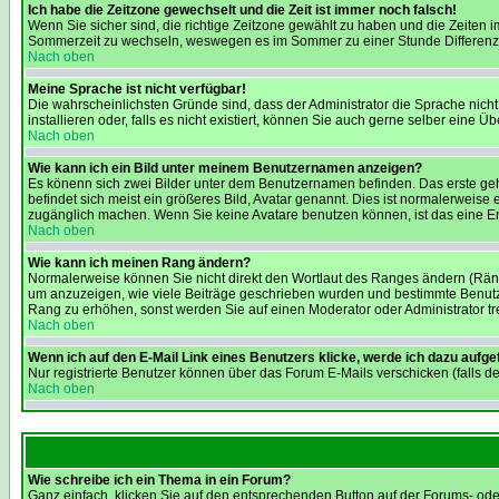
Ich habe die Zeitzone gewechselt und die Zeit ist immer noch falsch!
Wenn Sie sicher sind, die richtige Zeitzone gewählt zu haben und die Zeiten
Sommerzeit zu wechseln, weswegen es im Sommer zu einer Stunde Differenz
Nach oben
Meine Sprache ist nicht verfügbar!
Die wahrscheinlichsten Gründe sind, dass der Administrator die Sprache nicht 
installieren oder, falls es nicht existiert, können Sie auch gerne selber eine
Nach oben
Wie kann ich ein Bild unter meinem Benutzernamen anzeigen?
Es könenn sich zwei Bilder unter dem Benutzernamen befinden. Das erste geh
befindet sich meist ein größeres Bild, Avatar genannt. Dies ist normalerweise
zugänglich machen. Wenn Sie keine Avatare benutzen können, ist das eine Ent
Nach oben
Wie kann ich meinen Rang ändern?
Normalerweise können Sie nicht direkt den Wortlaut des Ranges ändern (Rän
um anzuzeigen, wie viele Beiträge geschrieben wurden und bestimmte Benutzer
Rang zu erhöhen, sonst werden Sie auf einen Moderator oder Administrator tre
Nach oben
Wenn ich auf den E-Mail Link eines Benutzers klicke, werde ich dazu aufge
Nur registrierte Benutzer können über das Forum E-Mails verschicken (falls 
Nach oben
Wie schreibe ich ein Thema in ein Forum?
Ganz einfach, klicken Sie auf den entsprechenden Button auf der Forums- oder