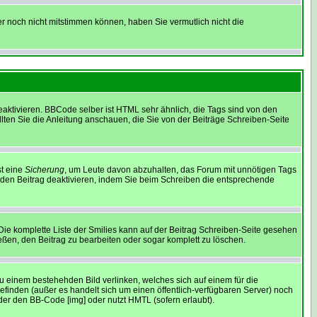
er noch nicht mitstimmen können, haben Sie vermutlich nicht die
ktivieren. BBCode selber ist HTML sehr ähnlich, die Tags sind von den
lten Sie die Anleitung anschauen, die Sie von der Beiträge Schreiben-Seite
st eine
Sicherung
, um Leute davon abzuhalten, das Forum mit unnötigen Tags
eden Beitrag deaktivieren, indem Sie beim Schreiben die entsprechende
 Die komplette Liste der Smilies kann auf der Beitrag Schreiben-Seite gesehen
ießen, den Beitrag zu bearbeiten oder sogar komplett zu löschen.
zu einem bestehehden Bild verlinken, welches sich auf einem für die
e befinden (außer es handelt sich um einen öffentlich-verfügbaren Server) noch
er den BB-Code [img] oder nutzt HMTL (sofern erlaubt).