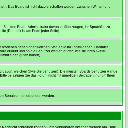
teht. Das Board ist nicht dazu erschaffen worden, zwischen Winter- und
hen Sie, den Board-Administrator davon zu überzeugen, Ihr Sprachfile zu
site (Der Link ist am Ende jeder Seite)
 geschrieben haben oder welchen Status Sie im Forum haben. Darunter
tare erlaubt und ob die Benutzer wählen dürfen, wie sie ihren Avatar
stimmt einen guten haben).
g davon, welchen Style Sie benutzen). Die meisten Boards benutzen Ränge,
tte belästigen Sie das Forum nicht mit unnötigen Beiträgen, nur um Ihren
nnten Benutzern unterbunden werden.
eine Nachricht schreiben können - Ihre verfügbaren Aktionen werden am Ende