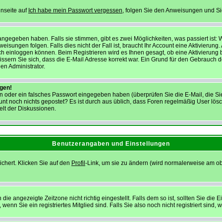
inseite auf
Ich habe mein Passwort vergessen
, folgen Sie den Anweisungen und Sie 
ngegeben haben. Falls sie stimmen, gibt es zwei Möglichkeiten, was passiert ist
ngen folgen. Falls dies nicht der Fall ist, braucht Ihr Account eine Aktivierung. Au
h einloggen können. Beim Registrieren wird es Ihnen gesagt, ob eine Aktivierung b
wissern Sie sich, dass die E-Mail Adresse korrekt war. Ein Grund für den Gebrauch
en Administrator.
ggen!
 oder ein falsches Passwort eingegeben haben (überprüfen Sie die E-Mail, die S
Account noch nichts gepostet? Es ist durch aus üblich, dass Foren regelmäßig User l
elt der Diskussionen.
Benutzerangaben und Einstellungen
ichert. Klicken Sie auf den
Profil
-Link, um sie zu ändern (wird normalerweise am o
 angezeigte Zeitzone nicht richtig eingestellt. Falls dem so ist, sollten Sie die Ei
enn Sie ein registriertes Mitglied sind. Falls Sie also noch nicht registriert sind, w