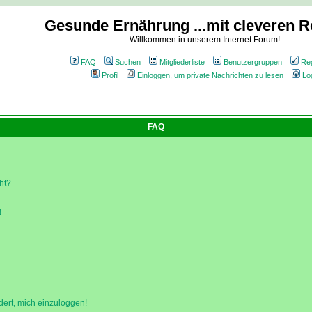
Gesunde Ernährung ...mit cleveren R
Willkommen in unserem Internet Forum!
FAQ
Suchen
Mitgliederliste
Benutzergruppen
Reg
Profil
Einloggen, um private Nachrichten zu lesen
Lo
FAQ
ht?
!
dert, mich einzuloggen!