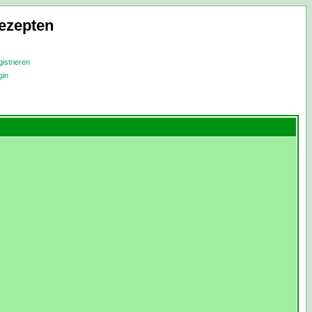
ezepten
istrieren
gin