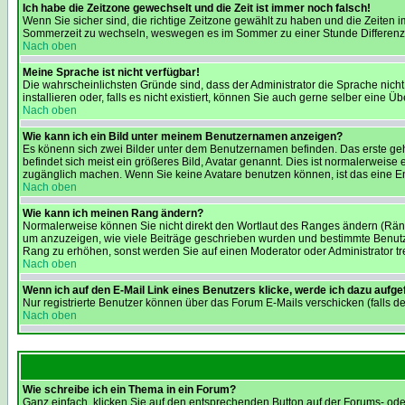
Ich habe die Zeitzone gewechselt und die Zeit ist immer noch falsch!
Wenn Sie sicher sind, die richtige Zeitzone gewählt zu haben und die Zeiten
Sommerzeit zu wechseln, weswegen es im Sommer zu einer Stunde Differenz
Nach oben
Meine Sprache ist nicht verfügbar!
Die wahrscheinlichsten Gründe sind, dass der Administrator die Sprache nicht 
installieren oder, falls es nicht existiert, können Sie auch gerne selber eine
Nach oben
Wie kann ich ein Bild unter meinem Benutzernamen anzeigen?
Es könenn sich zwei Bilder unter dem Benutzernamen befinden. Das erste geh
befindet sich meist ein größeres Bild, Avatar genannt. Dies ist normalerweise
zugänglich machen. Wenn Sie keine Avatare benutzen können, ist das eine Ent
Nach oben
Wie kann ich meinen Rang ändern?
Normalerweise können Sie nicht direkt den Wortlaut des Ranges ändern (Rän
um anzuzeigen, wie viele Beiträge geschrieben wurden und bestimmte Benutzer
Rang zu erhöhen, sonst werden Sie auf einen Moderator oder Administrator tre
Nach oben
Wenn ich auf den E-Mail Link eines Benutzers klicke, werde ich dazu aufge
Nur registrierte Benutzer können über das Forum E-Mails verschicken (falls 
Nach oben
Wie schreibe ich ein Thema in ein Forum?
Ganz einfach, klicken Sie auf den entsprechenden Button auf der Forums- oder