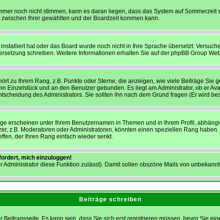
 immer noch nicht stimmen, kann es daran liegen, dass das System auf Sommerzeit s
 zwischen Ihrer gewählten und der Boardzeit kommen kann.
installiert hat oder das Board wurde noch nicht in Ihre Sprache übersetzt. Versuc
 Übersetzung schreiben. Weitere Informationen erhalten Sie auf der phpBB Group Web
ört zu Ihrem Rang, z.B. Punkte oder Sterne, die anzeigen, wie viele Beiträge Sie
 ein Einzelstück und an den Benutzer gebunden. Es liegt am Administrator, ob er Ava
scheidung des Administrators. Sie sollten ihn nach dem Grund fragen (Er wird be
ge erscheinen unter Ihrem Benutzernamen in Themen und in Ihrem Profil, abhängi
, z.B. Moderatoren oder Administratoren, könnten einen speziellen Rang haben. Bi
ffen, der Ihren Rang einfach wieder senkt.
fordert, mich einzuloggen!
der Administrator diese Funktion zulässt). Damit sollen obszöne Mails von unbeka
Beiträge schreiben
 Beitragsseite. Es kann sein, dass Sie sich erst registrieren müssen, bevor Sie 