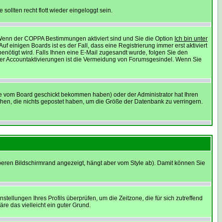
sollten recht flott wieder eingeloggt sein.
: Wenn der COPPA Bestimmungen aktiviert sind und Sie die Option
Ich bin unter
f einigen Boards ist es der Fall, dass eine Registrierung immer erst aktiviert
enötigt wird. Falls Ihnen eine E-Mail zugesandt wurde, folgen Sie den
 der Accountaktivierungen ist die Vermeidung von Forumsgesindel. Wenn Sie
ie vom Board geschickt bekommen haben) oder der Administrator hat Ihren
öschen, die nichts gepostet haben, um die Größe der Datenbank zu verringern.
beren Bildschirmrand angezeigt, hängt aber vom Style ab). Damit können Sie
nstellungen Ihres Profils überprüfen, um die Zeitzone, die für sich zutreffend
äre das vielleicht ein guter Grund.