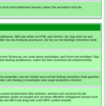
er noch nicht mitstimmen können, haben Sie vermutlich nicht die
ktivieren. BBCode selber ist HTML sehr ähnlich, die Tags sind von den
lten Sie die Anleitung anschauen, die Sie von der Beiträge Schreiben-Seite
st eine
Sicherung
, um Leute davon abzuhalten, das Forum mit unnötigen Tags
eden Beitrag deaktivieren, indem Sie beim Schreiben die entsprechende
 Die komplette Liste der Smilies kann auf der Beitrag Schreiben-Seite gesehen
ießen, den Beitrag zu bearbeiten oder sogar komplett zu löschen.
zu einem bestehehden Bild verlinken, welches sich auf einem für die
e befinden (außer es handelt sich um einen öffentlich-verfügbaren Server) noch
er den BB-Code [img] oder nutzt HMTL (sofern erlaubt).