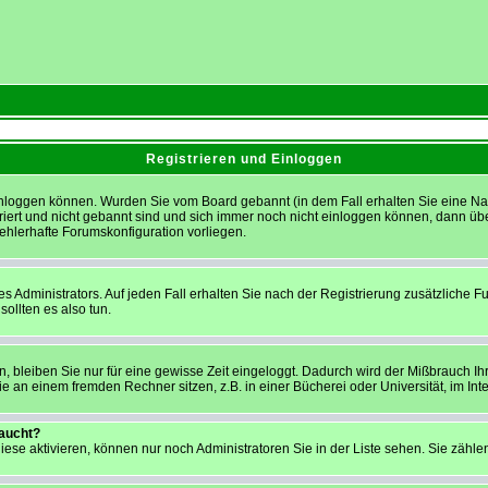
Registrieren und Einloggen
h einloggen können. Wurden Sie vom Board gebannt (in dem Fall erhalten Sie eine 
triert und nicht gebannt sind und sich immer noch nicht einloggen können, dann ü
 fehlerhafte Forumskonfiguration vorliegen.
 Administrators. Auf jeden Fall erhalten Sie nach der Registrierung zusätzliche Funk
ollten es also tun.
, bleiben Sie nur für eine gewisse Zeit eingeloggt. Dadurch wird der Mißbrauch Ih
 an einem fremden Rechner sitzen, z.B. in einer Bücherei oder Universität, im Int
taucht?
iese aktivieren, können nur noch Administratoren Sie in der Liste sehen. Sie zählen