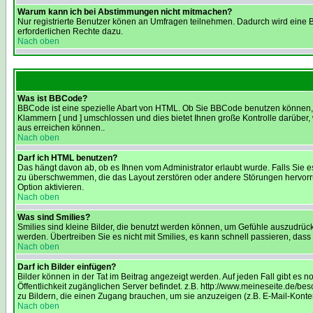
Warum kann ich bei Abstimmungen nicht mitmachen?
Nur registrierte Benutzer könen an Umfragen teilnehmen. Dadurch wird eine Be
erforderlichen Rechte dazu.
Nach oben
Was ist BBCode?
BBCode ist eine spezielle Abart von HTML. Ob Sie BBCode benutzen können, w
Klammern [ und ] umschlossen und dies bietet Ihnen große Kontrolle darüber,
aus erreichen können..
Nach oben
Darf ich HTML benutzen?
Das hängt davon ab, ob es Ihnen vom Administrator erlaubt wurde. Falls Sie e
zu überschwemmen, die das Layout zerstören oder andere Störungen hervorruf
Option aktivieren.
Nach oben
Was sind Smilies?
Smilies sind kleine Bilder, die benutzt werden können, um Gefühle auszudrücke
werden. Übertreiben Sie es nicht mit Smilies, es kann schnell passieren, dass
Nach oben
Darf ich Bilder einfügen?
Bilder können in der Tat im Beitrag angezeigt werden. Auf jeden Fall gibt es 
Öffentlichkeit zugänglichen Server befindet. z.B. http://www.meineseite.de/bes
zu Bildern, die einen Zugang brauchen, um sie anzuzeigen (z.B. E-Mail-Kont
Nach oben