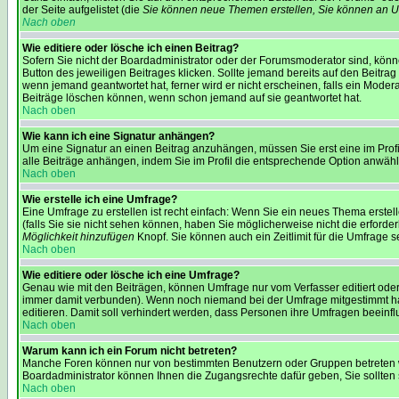
der Seite aufgelistet (die
Sie können neue Themen erstellen, Sie können an U
Nach oben
Wie editiere oder lösche ich einen Beitrag?
Sofern Sie nicht der Boardadministrator oder der Forumsmoderator sind, könne
Button des jeweiligen Beitrages klicken. Sollte jemand bereits auf den Beitrag
wenn jemand geantwortet hat, ferner wird er nicht erscheinen, falls ein Modera
Beiträge löschen können, wenn schon jemand auf sie geantwortet hat.
Nach oben
Wie kann ich eine Signatur anhängen?
Um eine Signatur an einen Beitrag anzuhängen, müssen Sie erst eine im Profil 
alle Beiträge anhängen, indem Sie im Profil die entsprechende Option anwäh
Nach oben
Wie erstelle ich eine Umfrage?
Eine Umfrage zu erstellen ist recht einfach: Wenn Sie ein neues Thema erstell
(falls Sie sie nicht sehen können, haben Sie möglicherweise nicht die erforde
Möglichkeit hinzufügen
Knopf. Sie können auch ein Zeitlimit für die Umfrage s
Nach oben
Wie editiere oder lösche ich eine Umfrage?
Genau wie mit den Beiträgen, können Umfrage nur vom Verfasser editiert oder
immer damit verbunden). Wenn noch niemand bei der Umfrage mitgestimmt hat,
editieren. Damit soll verhindert werden, dass Personen ihre Umfragen beeinf
Nach oben
Warum kann ich ein Forum nicht betreten?
Manche Foren können nur von bestimmten Benutzern oder Gruppen betreten we
Boardadministrator können Ihnen die Zugangsrechte dafür geben, Sie sollten sie
Nach oben