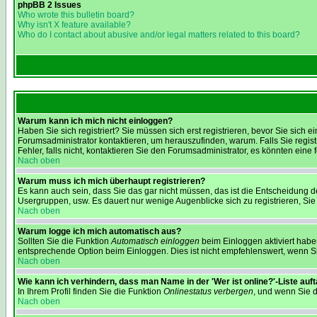
phpBB 2 Issues
Who wrote this bulletin board?
Why isn't X feature available?
Who do I contact about abusive and/or legal matters related to this board?
Warum kann ich mich nicht einloggen?
Haben Sie sich registriert? Sie müssen sich erst registrieren, bevor Sie sic
Forumsadministrator kontaktieren, um herauszufinden, warum. Falls Sie regis
Fehler, falls nicht, kontaktieren Sie den Forumsadministrator, es könnten eine
Nach oben
Warum muss ich mich überhaupt registrieren?
Es kann auch sein, dass Sie das gar nicht müssen, das ist die Entscheidung des
Usergruppen, usw. Es dauert nur wenige Augenblicke sich zu registrieren, Sie s
Nach oben
Warum logge ich mich automatisch aus?
Sollten Sie die Funktion
Automatisch einloggen
beim Einloggen aktiviert haben
entsprechende Option beim Einloggen. Dies ist nicht empfehlenswert, wenn Sie
Nach oben
Wie kann ich verhindern, dass man Name in der 'Wer ist online?'-Liste auf
In Ihrem Profil finden Sie die Funktion
Onlinestatus verbergen
, und wenn Sie d
Nach oben