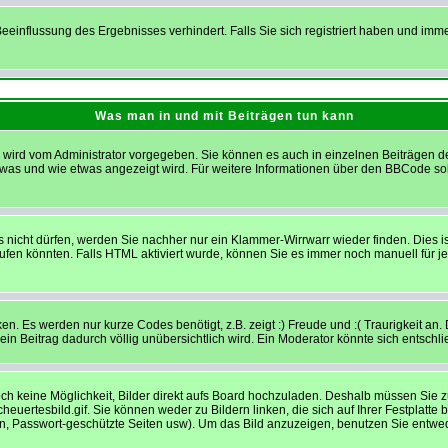
einflussung des Ergebnisses verhindert. Falls Sie sich registriert haben und imm
Was man in und mit Beiträgen tun kann
ird vom Administrator vorgegeben. Sie können es auch in einzelnen Beiträgen dea
 was und wie etwas angezeigt wird. Für weitere Informationen über den BBCode sol
s nicht dürfen, werden Sie nachher nur ein Klammer-Wirrwarr wieder finden. Dies i
en könnten. Falls HTML aktiviert wurde, können Sie es immer noch manuell für j
n. Es werden nur kurze Codes benötigt, z.B. zeigt :) Freude und :( Traurigkeit an.
 ein Beitrag dadurch völlig unübersichtlich wird. Ein Moderator könnte sich entschl
noch keine Möglichkeit, Bilder direkt aufs Board hochzuladen. Deshalb müssen Sie 
cheuertesbild.gif. Sie können weder zu Bildern linken, die sich auf Ihrer Festplatt
en, Passwort-geschützte Seiten usw). Um das Bild anzuzeigen, benutzen Sie entwed