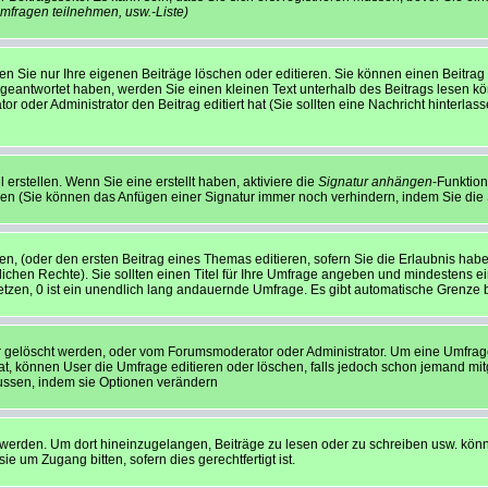
mfragen teilnehmen, usw.
-Liste)
n Sie nur Ihre eigenen Beiträge löschen oder editieren. Sie können einen Beitrag e
 geantwortet haben, werden Sie einen kleinen Text unterhalb des Beitrags lesen kön
tor oder Administrator den Beitrag editiert hat (Sie sollten eine Nachricht hinterl
erstellen. Wenn Sie eine erstellt haben, aktiviere die
Signatur anhängen
-Funktion
len (Sie können das Anfügen einer Signatur immer noch verhindern, indem Sie die
en, (oder den ersten Beitrag eines Themas editieren, sofern Sie die Erlaubnis habe
rlichen Rechte). Sie sollten einen Titel für Ihre Umfrage angeben und mindestens 
etzen, 0 ist ein unendlich lang andauernde Umfrage. Es gibt automatische Grenze be
 gelöscht werden, oder vom Forumsmoderator oder Administrator. Um eine Umfrage z
 können User die Umfrage editieren oder löschen, falls jedoch schon jemand mit
lussen, indem sie Optionen verändern
rden. Um dort hineinzugelangen, Beiträge zu lesen oder zu schreiben usw. könnt
 um Zugang bitten, sofern dies gerechtfertigt ist.